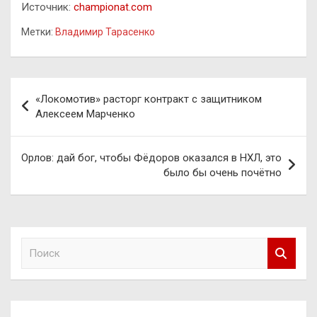
Источник:
championat.com
Метки:
Владимир Тарасенко
Навигация
«Локомотив» расторг контракт с защитником
по
Алексеем Марченко
записям
Орлов: дай бог, чтобы Фёдоров оказался в НХЛ, это
было бы очень почётно
П
о
и
с
к