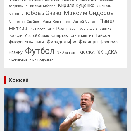
Кирилл Куценко
Харрикейнз
Килиан Мбаппе
Лионель
Максим Сидоров
Любовь Энина
Месси
Павел
Манчестер Юнайтед
Марио Фернандес
Матвей Мичков
Ниткин
Реал
РБ Спорт
СБОРНАЯ
РФС
Роберт Уиттакер
Спартак
Тайсон
РОССИИ
Сергей Семак
Стипе Миочич
Филадельфия Флайерз
Фьюри
Фрэнсис
УЕФА
ФИФА
Футбол
ХК ЦСКА
ХК СКА
Нганну
ХК Авангард
Эксклюзив
Яир Родригес
Хоккей