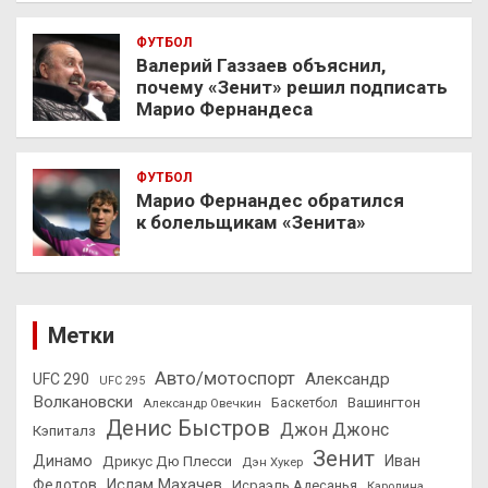
ФУТБОЛ
Валерий Газзаев объяснил,
почему «Зенит» решил подписать
Марио Фернандеса
ФУТБОЛ
Марио Фернандес обратился
к болельщикам «Зенита»
Метки
Авто/мотоспорт
Александр
UFC 290
UFC 295
Волкановски
Вашингтон
Александр Овечкин
Баскетбол
Денис Быстров
Джон Джонс
Кэпиталз
Зенит
Динамо
Иван
Дрикус Дю Плесси
Дэн Хукер
Федотов
Ислам Махачев
Исраэль Адесанья
Каролина