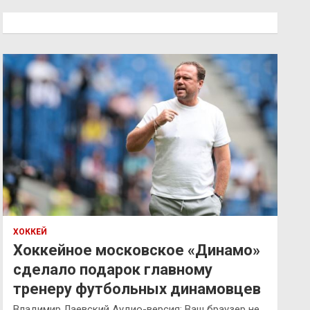
с
к
ХОККЕЙ
Хоккейное московское «Динамо»
сделало подарок главному
тренеру футбольных динамовцев
Владимир Лаевский Аудио-версия: Ваш браузер не