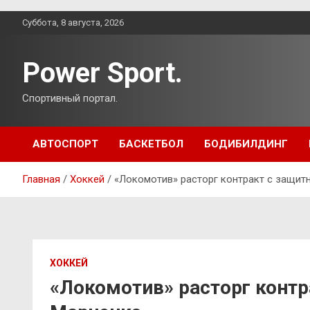
Перейти
Суббота, 8 августа, 2026
к
содержимому
Power Sport.
Спортивный портал.
АВТОСПОРТ
БАСКЕТБОЛ
БОДИБИЛДИНГ
Главная
Хоккей
«Локомотив» расторг контракт с защи
ХОККЕЙ
«Локомотив» расторг конт