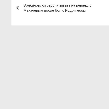
Навигация
Волкановски рассчитывает на реванш с
по
Махачевым после боя с Родригесом
записям