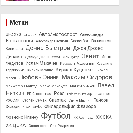
Метки
Авто/мотоспорт
Александр
UFC 290
UFC 295
Волкановски
Вашингтон
Александр Овечкин
Баскетбол
Денис Быстров
Джон Джонс
Кэпиталз
Зенит
Динамо
Иван
Дрикус Дю Плесси
Дэн Хукер
Федотов
Ислам Махачев
Исраэль Адесанья
Каролина
Кирилл Куценко
Харрикейнз
Килиан Мбаппе
Лионель
Максим Сидоров
Любовь Энина
Месси
Павел
Манчестер Юнайтед
Марио Фернандес
Матвей Мичков
Ниткин
Реал
РБ Спорт
СБОРНАЯ
РФС
Роберт Уиттакер
Спартак
Тайсон
РОССИИ
Сергей Семак
Стипе Миочич
Филадельфия Флайерз
Фьюри
УЕФА
ФИФА
Футбол
ХК СКА
Фрэнсис Нганну
ХК Авангард
ХК ЦСКА
Эксклюзив
Яир Родригес