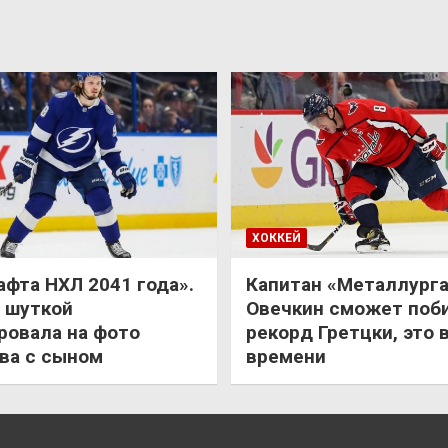
ХОККЕЙ
афта НХЛ 2041 года».
Капитан «Металлурга
 шуткой
Овечкин сможет поб
ровала на фото
рекорд Гретцки, это 
ва с сыном
времени