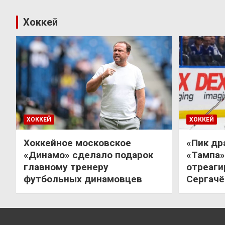
Хоккей
ХОККЕЙ
ХОККЕЙ
Хоккейное московское
«Пик др
«Динамо» сделало подарок
«Тампа»
главному тренеру
отреаги
футбольных динамовцев
Сергачё