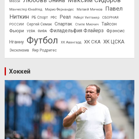
Максим Сидоров
Любовь Энина
Месси
Павел
Манчестер Юнайтед
Марио Фернандес
Матвей Мичков
Ниткин
Реал
РБ Спорт
СБОРНАЯ
РФС
Роберт Уиттакер
Спартак
Тайсон
РОССИИ
Сергей Семак
Стипе Миочич
Филадельфия Флайерз
Фьюри
Фрэнсис
УЕФА
ФИФА
Футбол
ХК ЦСКА
ХК СКА
Нганну
ХК Авангард
Эксклюзив
Яир Родригес
Хоккей