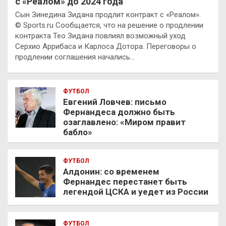
с «Реалом» до 2024 года
Сын Зинедина Зидана продлит контракт с «Реалом».
© Sports.ru Сообщается, что на решение о продлении
контракта Тео Зидана повлиял возможный уход
Серхио Аррибаса и Карлоса Дотора. Переговоры о
продлении соглашения начались…
ФУТБОЛ
Евгений Ловчев: письмо
Фернандеса должно быть
озаглавлено: «Миром правит
бабло»
ФУТБОЛ
Алдонин: со временем
Фернандес перестанет быть
легендой ЦСКА и уедет из России
ФУТБОЛ