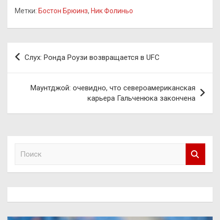
Метки:
Бостон Брюинз
,
Ник Фолиньо
Навигация
Слух: Ронда Роузи возвращается в UFC
по
записям
Маунтджой: очевидно, что североамериканская
карьера Гальченюка закончена
П
о
и
с
к