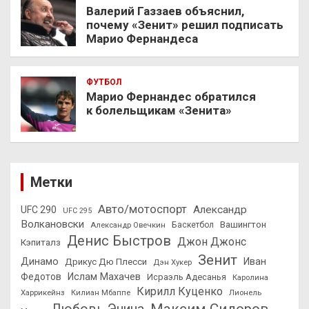
Валерий Газзаев объяснил,
почему «Зенит» решил подписать
Марио Фернандеса
ФУТБОЛ
Марио Фернандес обратился
к болельщикам «Зенита»
Метки
Авто/мотоспорт
Александр
UFC 290
UFC 295
Волкановски
Вашингтон
Александр Овечкин
Баскетбол
Денис Быстров
Джон Джонс
Кэпиталз
Зенит
Динамо
Иван
Дрикус Дю Плесси
Дэн Хукер
Федотов
Ислам Махачев
Исраэль Адесанья
Каролина
Кирилл Куценко
Харрикейнз
Килиан Мбаппе
Лионель