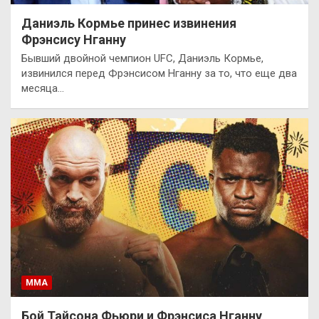
Даниэль Кормье принес извинения
Фрэнсису Нганну
Бывший двойной чемпион UFC, Даниэль Кормье,
извинился перед Фрэнсисом Нганну за то, что еще два
месяца…
ММА
Бой Тайсона Фьюри и Фрэнсиса Нганну