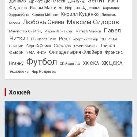
Зенит
Динамо
Иван
Дрикус Дю Плесси
Дэн Хукер
Федотов
Ислам Махачев
Исраэль Адесанья
Каролина
Кирилл Куценко
Харрикейнз
Килиан Мбаппе
Лионель
Максим Сидоров
Любовь Энина
Месси
Павел
Манчестер Юнайтед
Марио Фернандес
Матвей Мичков
Ниткин
Реал
РБ Спорт
СБОРНАЯ
РФС
Роберт Уиттакер
Спартак
Тайсон
РОССИИ
Сергей Семак
Стипе Миочич
Филадельфия Флайерз
Фьюри
Фрэнсис
УЕФА
ФИФА
Футбол
ХК ЦСКА
ХК СКА
Нганну
ХК Авангард
Эксклюзив
Яир Родригес
Хоккей