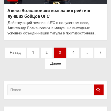
Алекс Волкановски возглавил рейтинг
лучших бойцов UFC
Действующий чемпион UFC в полулегком весе,
Александр Волкановски, в минувшие выходные
успешно объединивший титулы в противостоянии…
Пагинация
Назад
1
2
3
4
…
7
записей
Далее
П
о
и
с
к