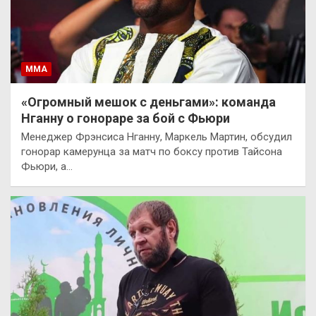
ММА
«Огромный мешок с деньгами»: команда
Нганну о гонораре за бой с Фьюри
Менеджер Фрэнсиса Нганну, Маркель Мартин, обсудил
гонорар камерунца за матч по боксу против Тайсона
Фьюри, а…