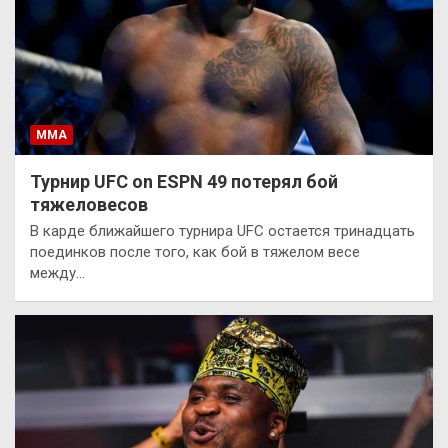
ММА
Турнир UFC on ESPN 49 потерял бой
тяжеловесов
В карде ближайшего турнира UFC остается тринадцать
поединков после того, как бой в тяжелом весе
между…