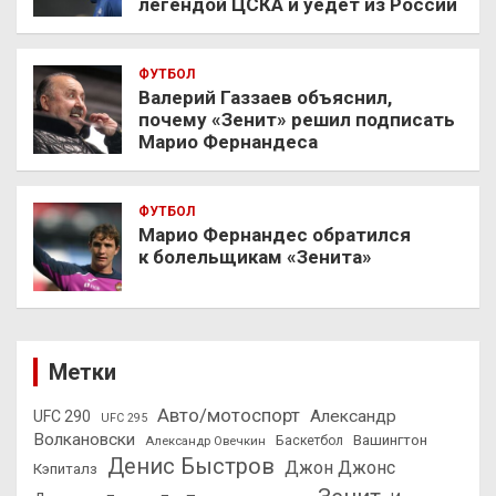
легендой ЦСКА и уедет из России
ФУТБОЛ
Валерий Газзаев объяснил,
почему «Зенит» решил подписать
Марио Фернандеса
ФУТБОЛ
Марио Фернандес обратился
к болельщикам «Зенита»
Метки
Авто/мотоспорт
Александр
UFC 290
UFC 295
Волкановски
Вашингтон
Александр Овечкин
Баскетбол
Денис Быстров
Джон Джонс
Кэпиталз