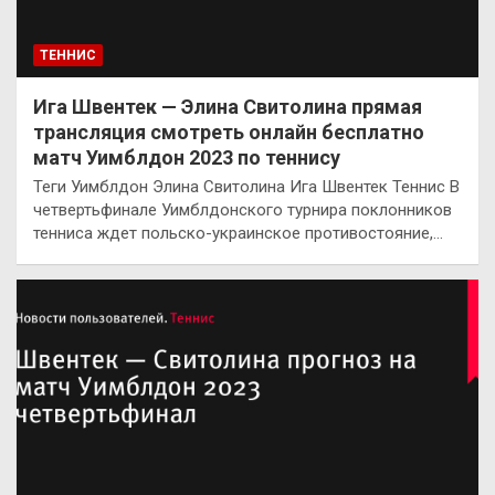
ТЕННИС
Ига Швентек — Элина Свитолина прямая
трансляция смотреть онлайн бесплатно
матч Уимблдон 2023 по теннису
Теги Уимблдон Элина Свитолина Ига Швентек Теннис В
четвертьфинале Уимблдонского турнира поклонников
тенниса ждет польско-украинское противостояние,…