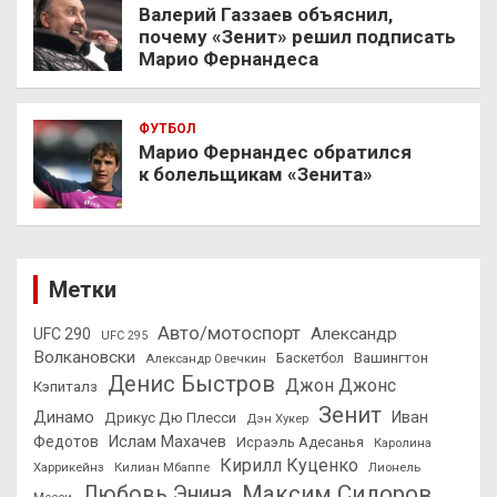
Валерий Газзаев объяснил,
почему «Зенит» решил подписать
Марио Фернандеса
ФУТБОЛ
Марио Фернандес обратился
к болельщикам «Зенита»
Метки
Авто/мотоспорт
Александр
UFC 290
UFC 295
Волкановски
Вашингтон
Александр Овечкин
Баскетбол
Денис Быстров
Джон Джонс
Кэпиталз
Зенит
Динамо
Иван
Дрикус Дю Плесси
Дэн Хукер
Федотов
Ислам Махачев
Исраэль Адесанья
Каролина
Кирилл Куценко
Харрикейнз
Килиан Мбаппе
Лионель
Максим Сидоров
Любовь Энина