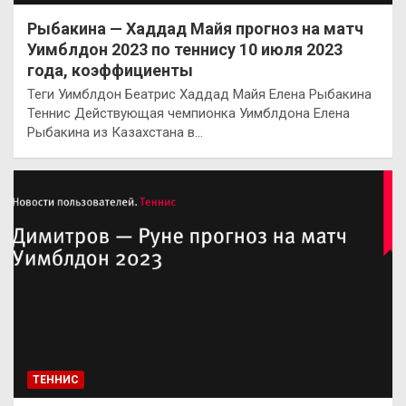
Рыбакина — Хаддад Майя прогноз на матч
Уимблдон 2023 по теннису 10 июля 2023
года, коэффициенты
Теги Уимблдон Беатрис Хаддад Майя Елена Рыбакина
Теннис Действующая чемпионка Уимблдона Елена
Рыбакина из Казахстана в…
ТЕННИС