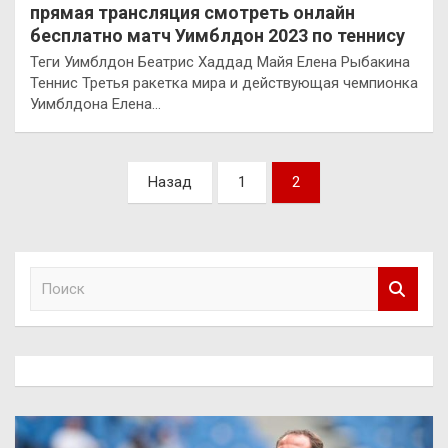
прямая трансляция смотреть онлайн
бесплатно матч Уимблдон 2023 по теннису
Теги Уимблдон Беатрис Хаддад Майя Елена Рыбакина
Теннис Третья ракетка мира и действующая чемпионка
Уимблдона Елена…
Пагинация
Назад
1
2
записей
П
о
и
с
к