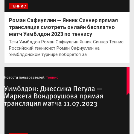
ТЕННИС
Роман Сафиуллин — Янник Синнер прямая
трансляция смотреть онлайн бесплатно
матч Уимблдон 2023 по теннису
Теги Уимблдон Роман Сафиуллин Янник Синнер Теннис
Российский теннисист Роман Сафиуллин на
Уимблдонском турнире поборется за…