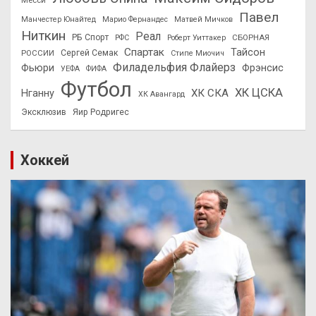
Месси
Павел
Манчестер Юнайтед
Марио Фернандес
Матвей Мичков
Ниткин
Реал
РБ Спорт
СБОРНАЯ
РФС
Роберт Уиттакер
Спартак
Тайсон
РОССИИ
Сергей Семак
Стипе Миочич
Филадельфия Флайерз
Фьюри
Фрэнсис
УЕФА
ФИФА
Футбол
ХК ЦСКА
ХК СКА
Нганну
ХК Авангард
Эксклюзив
Яир Родригес
Хоккей