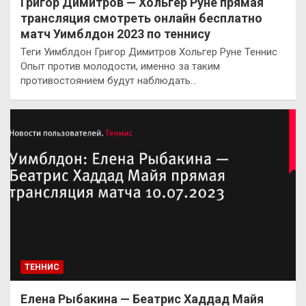
Григор Димитров — Хольгер Руне прямая
трансляция смотреть онлайн бесплатно
матч Уимблдон 2023 по теннису
Теги Уимблдон Григор Димитров Хольгер Руне Теннис
Опыт против молодости, именно за таким
противостоянием будут наблюдать…
ТЕННИС
Елена Рыбакина — Беатрис Хаддад Майя