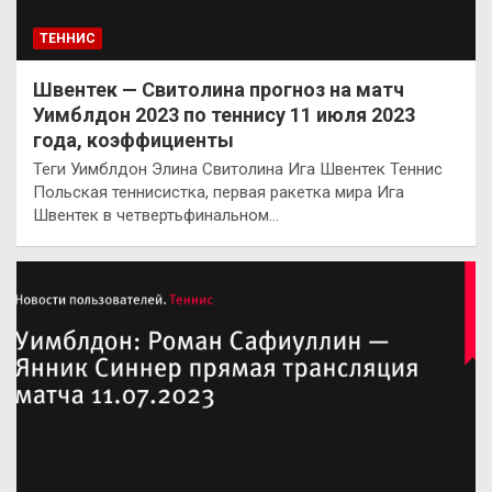
ТЕННИС
Швентек — Свитолина прогноз на матч
Уимблдон 2023 по теннису 11 июля 2023
года, коэффициенты
Теги Уимблдон Элина Свитолина Ига Швентек Теннис
Польская теннисистка, первая ракетка мира Ига
Швентек в четвертьфинальном…