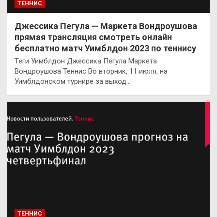
ТЕННИС
Джессика Пегула — Маркета Вондроушова
прямая трансляция смотреть онлайн
бесплатно матч Уимблдон 2023 по теннису
Теги Уимблдон Джессика Пегула Маркета
Вондроушова Теннис Во вторник, 11 июля, на
Уимблдонском турнире за выход…
ТЕННИС