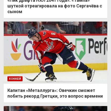
«Пик драфта НХЛ 2041 года». «Тампа»
шуткой отреагировала на фото Сергачёва с
сыном
ХОККЕЙ
Капитан «Металлурга»: Овечкин сможет
побить рекорд Гретцки, это вопрос времени