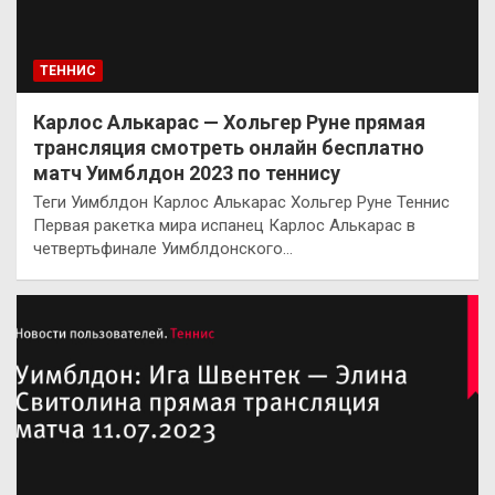
ТЕННИС
Карлос Алькарас — Хольгер Руне прямая
трансляция смотреть онлайн бесплатно
матч Уимблдон 2023 по теннису
Теги Уимблдон Карлос Алькарас Хольгер Руне Теннис
Первая ракетка мира испанец Карлос Алькарас в
четвертьфинале Уимблдонского…