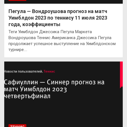
Пегула — Вондроушова прогноз на матч
Уимблдон 2023 по теннису 11 июля 2023
года, коэффициенты
Теги Уимблдон Джессика Пегула Маркета
Вондроушова Теннис Американка Джессика Пегула
продолжает успешное выступление на Уимблдонском
турнире.…
ТЕННИС