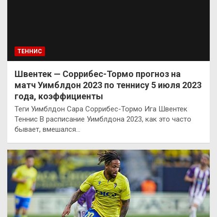
ТЕННИС
Швентек — Соррибес-Тормо прогноз на
матч Уимблдон 2023 по теннису 5 июля 2023
года, коэффициенты
Теги Уимблдон Сара Соррибес-Тормо Ига Швентек
Теннис В расписание Уимблдона 2023, как это часто
бывает, вмешался…