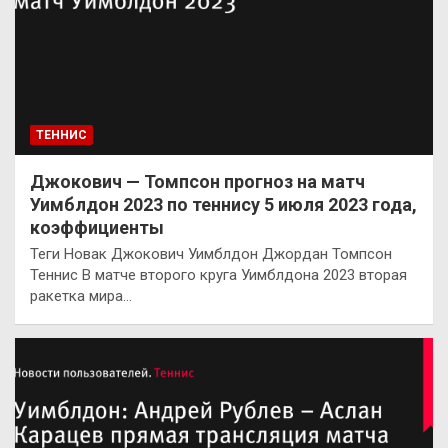
ТЕННИС
Джокович — Томпсон прогноз на матч
Уимблдон 2023 по теннису 5 июля 2023 года,
коэффициенты
Теги Новак Джокович Уимблдон Джордан Томпсон
Теннис В матче второго круга Уимблдона 2023 вторая
ракетка мира…