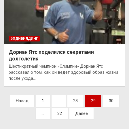
БОДИБИЛДИНГ
Дориан Ятс поделился секретами
долголетия
Шестикратный чемпион «Олимпии» Дориан Ятс
рассказал о том, как он ведет здоровый образ жизни
после ухода…
Пагинация
Назад
1
…
28
29
30
записей
…
32
Далее