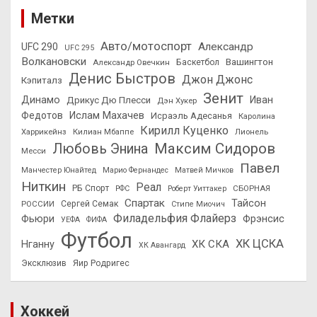
Метки
Авто/мотоспорт
Александр
UFC 290
UFC 295
Волкановски
Вашингтон
Александр Овечкин
Баскетбол
Денис Быстров
Джон Джонс
Кэпиталз
Зенит
Динамо
Иван
Дрикус Дю Плесси
Дэн Хукер
Федотов
Ислам Махачев
Исраэль Адесанья
Каролина
Кирилл Куценко
Харрикейнз
Килиан Мбаппе
Лионель
Максим Сидоров
Любовь Энина
Месси
Павел
Манчестер Юнайтед
Марио Фернандес
Матвей Мичков
Ниткин
Реал
РБ Спорт
СБОРНАЯ
РФС
Роберт Уиттакер
Спартак
Тайсон
РОССИИ
Сергей Семак
Стипе Миочич
Филадельфия Флайерз
Фьюри
Фрэнсис
УЕФА
ФИФА
Футбол
ХК ЦСКА
ХК СКА
Нганну
ХК Авангард
Эксклюзив
Яир Родригес
Хоккей