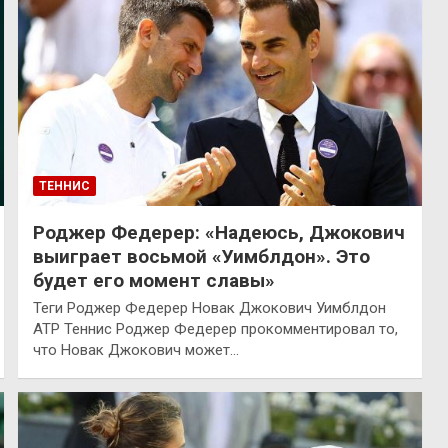
ТЕННИС
Роджер Федерер: «Надеюсь, Джокович
выиграет восьмой «Уимблдон». Это
будет его момент славы»
Теги Роджер Федерер Новак Джокович Уимблдон
ATP Теннис Роджер Федерер прокомментировал то,
что Новак Джокович может…