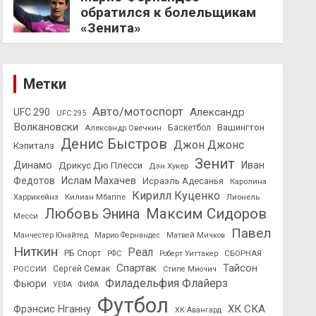
обратился к болельщикам
«Зенита»
Метки
Авто/мотоспорт
Александр
UFC 290
UFC 295
Волкановски
Вашингтон
Александр Овечкин
Баскетбол
Денис Быстров
Джон Джонс
Кэпиталз
Зенит
Динамо
Иван
Дрикус Дю Плесси
Дэн Хукер
Федотов
Ислам Махачев
Исраэль Адесанья
Каролина
Кирилл Куценко
Харрикейнз
Килиан Мбаппе
Лионель
Максим Сидоров
Любовь Энина
Месси
Павел
Манчестер Юнайтед
Марио Фернандес
Матвей Мичков
Ниткин
Реал
РБ Спорт
СБОРНАЯ
РФС
Роберт Уиттакер
Спартак
Тайсон
РОССИИ
Сергей Семак
Стипе Миочич
Филадельфия Флайерз
Фьюри
УЕФА
ФИФА
Футбол
ХК СКА
Фрэнсис Нганну
ХК Авангард