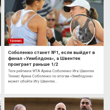
ТЕННИС
Соболенко станет №1, если выйдет в
финал «Уимблдона», а Швентек
проиграет раньше 1/2
Теги рейтинги WTA Арина Соболенко Ига Швентек
Теннис Арина Соболенко по итогам «Уимблдона»
может обойти Игу Швентек…