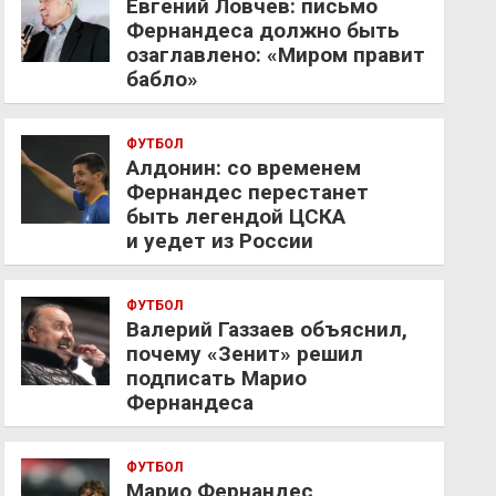
Евгений Ловчев: письмо
Фернандеса должно быть
озаглавлено: «Миром правит
бабло»
ФУТБОЛ
Алдонин: со временем
Фернандес перестанет
быть легендой ЦСКА
и уедет из России
ФУТБОЛ
Валерий Газзаев объяснил,
почему «Зенит» решил
подписать Марио
Фернандеса
ФУТБОЛ
Марио Фернандес