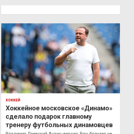
с
к
ХОККЕЙ
Хоккейное московское «Динамо»
сделало подарок главному
тренеру футбольных динамовцев
Владимир Лаевский Аудио-версия: Ваш браузер не