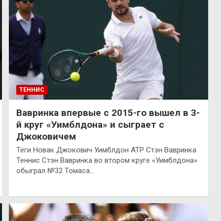
ТЕННИС
Вавринка впервые с 2015-го вышел в 3-
й круг «Уимблдона» и сыграет с
Джоковичем
Теги Новак Джокович Уимблдон ATP Стэн Вавринка
Теннис Стэн Вавринка во втором круге «Уимблдона»
обыграл №32 Томаса…