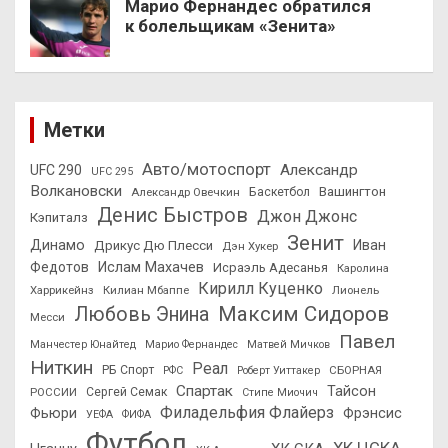
Марио Фернандес обратился
к болельщикам «Зенита»
Метки
Авто/мотоспорт
Александр
UFC 290
UFC 295
Волкановски
Вашингтон
Александр Овечкин
Баскетбол
Денис Быстров
Джон Джонс
Кэпиталз
Зенит
Динамо
Иван
Дрикус Дю Плесси
Дэн Хукер
Федотов
Ислам Махачев
Исраэль Адесанья
Каролина
Кирилл Куценко
Харрикейнз
Килиан Мбаппе
Лионель
Максим Сидоров
Любовь Энина
Месси
Павел
Манчестер Юнайтед
Марио Фернандес
Матвей Мичков
Ниткин
Реал
РБ Спорт
СБОРНАЯ
РФС
Роберт Уиттакер
Спартак
Тайсон
РОССИИ
Сергей Семак
Стипе Миочич
Филадельфия Флайерз
Фьюри
Фрэнсис
УЕФА
ФИФА
Футбол