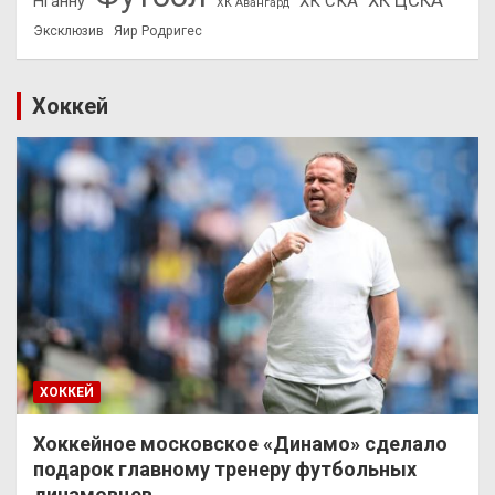
ХК ЦСКА
ХК СКА
Нганну
ХК Авангард
Эксклюзив
Яир Родригес
Хоккей
ХОККЕЙ
Хоккейное московское «Динамо» сделало
подарок главному тренеру футбольных
динамовцев