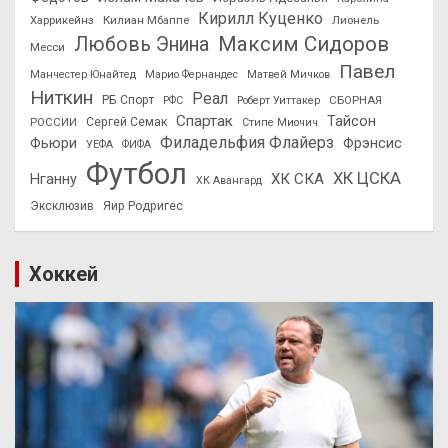
Кирилл Куценко
Харрикейнз
Килиан Мбаппе
Лионель
Максим Сидоров
Любовь Энина
Месси
Павел
Манчестер Юнайтед
Марио Фернандес
Матвей Мичков
Ниткин
Реал
РБ Спорт
СБОРНАЯ
РФС
Роберт Уиттакер
Спартак
Тайсон
РОССИИ
Сергей Семак
Стипе Миочич
Филадельфия Флайерз
Фьюри
Фрэнсис
УЕФА
ФИФА
Футбол
ХК ЦСКА
ХК СКА
Нганну
ХК Авангард
Эксклюзив
Яир Родригес
Хоккей