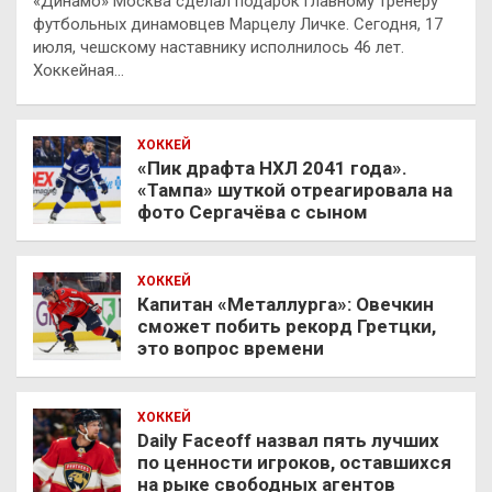
«Динамо» Москва сделал подарок главному тренеру
футбольных динамовцев Марцелу Личке. Сегодня, 17
июля, чешскому наставнику исполнилось 46 лет.
Хоккейная…
ХОККЕЙ
«Пик драфта НХЛ 2041 года».
«Тампа» шуткой отреагировала на
фото Сергачёва с сыном
ХОККЕЙ
Капитан «Металлурга»: Овечкин
сможет побить рекорд Гретцки,
это вопрос времени
ХОККЕЙ
Daily Faceoff назвал пять лучших
по ценности игроков, оставшихся
на рыке свободных агентов