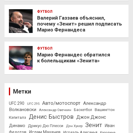
ФУТБОЛ
Валерий Газзаев объяснил,
почему «Зенит» решил подписать
Марио Фернандеса
ФУТБОЛ
Марио Фернандес обратился
к болельщикам «Зенита»
Метки
Авто/мотоспорт
Александр
UFC 290
UFC 295
Волкановски
Вашингтон
Александр Овечкин
Баскетбол
Денис Быстров
Джон Джонс
Кэпиталз
Зенит
Динамо
Иван
Дрикус Дю Плесси
Дэн Хукер
Федотов
Ислам Махачев
Исраэль Адесанья
Каролина