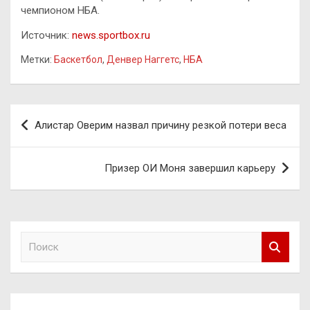
чемпионом НБА.
Источник:
news.sportbox.ru
Метки:
Баскетбол
,
Денвер Наггетс
,
НБА
Навигация
Алистар Оверим назвал причину резкой потери веса
по
записям
Призер ОИ Моня завершил карьеру
П
о
и
с
к