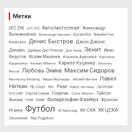
Метки
Авто/мотоспорт
Александр
UFC 290
UFC 295
Волкановски
Вашингтон
Александр Овечкин
Баскетбол
Денис Быстров
Джон Джонс
Кэпиталз
Зенит
Динамо
Иван
Дрикус Дю Плесси
Дэн Хукер
Федотов
Ислам Махачев
Исраэль Адесанья
Каролина
Кирилл Куценко
Харрикейнз
Килиан Мбаппе
Лионель
Максим Сидоров
Любовь Энина
Месси
Павел
Манчестер Юнайтед
Марио Фернандес
Матвей Мичков
Ниткин
Реал
РБ Спорт
СБОРНАЯ
РФС
Роберт Уиттакер
Спартак
Тайсон
РОССИИ
Сергей Семак
Стипе Миочич
Филадельфия Флайерз
Фьюри
Фрэнсис
УЕФА
ФИФА
Футбол
ХК ЦСКА
ХК СКА
Нганну
ХК Авангард
Эксклюзив
Яир Родригес