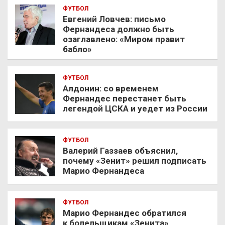
ФУТБОЛ
Евгений Ловчев: письмо
Фернандеса должно быть
озаглавлено: «Миром правит
бабло»
ФУТБОЛ
Алдонин: со временем
Фернандес перестанет быть
легендой ЦСКА и уедет из России
ФУТБОЛ
Валерий Газзаев объяснил,
почему «Зенит» решил подписать
Марио Фернандеса
ФУТБОЛ
Марио Фернандес обратился
к болельщикам «Зенита»