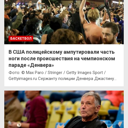
БАСКЕТБОЛ
В США полицейскому ампутировали часть
ноги после происшествия на чемпионском
параде «Денвера»
Фото: © Max Paro / Stringer / Getty Images Sport /
Gettyimages.ru Сержанту полиции Денвера Джастину…