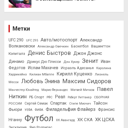
Метки
Авто/мотоспорт
Александр
UFC 290
UFC 295
Волкановски
Вашингтон
Александр Овечкин
Баскетбол
Денис Быстров
Джон Джонс
Кэпиталз
Зенит
Динамо
Иван
Дрикус Дю Плесси
Дэн Хукер
Федотов
Ислам Махачев
Исраэль Адесанья
Каролина
Кирилл Куценко
Харрикейнз
Килиан Мбаппе
Лионель
Максим Сидоров
Любовь Энина
Месси
Павел
Манчестер Юнайтед
Марио Фернандес
Матвей Мичков
Ниткин
Реал
РБ Спорт
СБОРНАЯ
РФС
Роберт Уиттакер
Спартак
Тайсон
РОССИИ
Сергей Семак
Стипе Миочич
Филадельфия Флайерз
Фьюри
Фрэнсис
УЕФА
ФИФА
Футбол
ХК ЦСКА
ХК СКА
Нганну
ХК Авангард
Эксклюзив
Яир Родригес