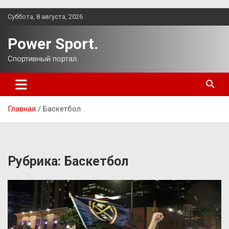
Перейти
Суббота, 8 августа, 2026
к
содержимому
Power Sport.
Спортивный портал.
Главная
Баскетбол
Рубрика:
Баскетбол