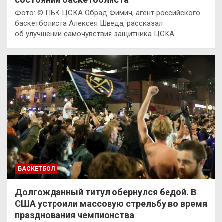
Фото: © ПБК ЦСКА Обрад Фимич, агент российского
баскетболиста Алексея Шведа, рассказал
об улучшении самочувствия защитника ЦСКА.…
БАСКЕТБОЛ
Долгожданный титул обернулся бедой. В
США устроили массовую стрельбу во время
празднования чемпионства