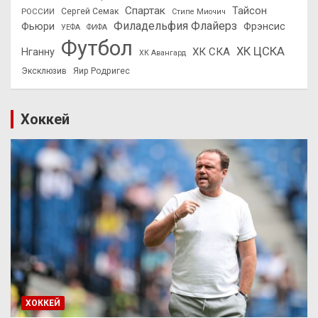
Спартак
Тайсон
РОССИИ
Сергей Семак
Стипе Миочич
Филадельфия Флайерз
Фьюри
Фрэнсис
УЕФА
ФИФА
Футбол
ХК ЦСКА
ХК СКА
Нганну
ХК Авангард
Эксклюзив
Яир Родригес
Хоккей
ХОККЕЙ