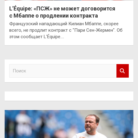
L’Équipe: «ПСЖ» не может договорится
с Мбаппе о продлении контракта
Французский нападающий Килиан Мбаппе, скорее
всего, не продлит контракт с "Пари Сен-Жермен". Об
этом сообщает L'Équipe.…
П
о
и
с
к