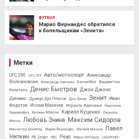
ФУТБОЛ
Марио Фернандес обратился
к болельщикам «Зенита»
Метки
Авто/мотоспорт
Александр
UFC 290
UFC 295
Волкановски
Вашингтон
Александр Овечкин
Баскетбол
Денис Быстров
Джон Джонс
Кэпиталз
Зенит
Динамо
Иван
Дрикус Дю Плесси
Дэн Хукер
Федотов
Ислам Махачев
Исраэль Адесанья
Каролина
Кирилл Куценко
Харрикейнз
Килиан Мбаппе
Лионель
Максим Сидоров
Любовь Энина
Месси
Павел
Манчестер Юнайтед
Марио Фернандес
Матвей Мичков
Ниткин
Реал
РБ Спорт
СБОРНАЯ
РФС
Роберт Уиттакер