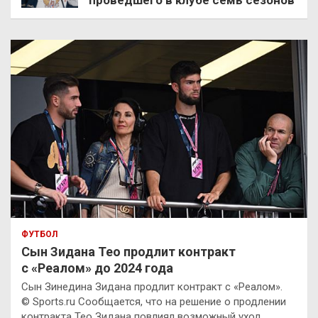
проведшего в клубе семь сезонов
ФУТБОЛ
Сын Зидана Тео продлит контракт
с «Реалом» до 2024 года
Сын Зинедина Зидана продлит контракт с «Реалом».
© Sports.ru Сообщается, что на решение о продлении
контракта Тео Зидана повлиял возможный уход