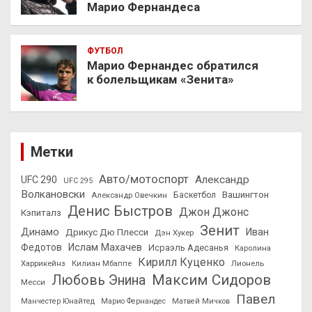
Марио Фернандеса
ФУТБОЛ
Марио Фернандес обратился
к болельщикам «Зенита»
Метки
Авто/мотоспорт
Александр
UFC 290
UFC 295
Волкановски
Вашингтон
Александр Овечкин
Баскетбол
Денис Быстров
Джон Джонс
Кэпиталз
Зенит
Динамо
Иван
Дрикус Дю Плесси
Дэн Хукер
Федотов
Ислам Махачев
Исраэль Адесанья
Каролина
Кирилл Куценко
Харрикейнз
Килиан Мбаппе
Лионель
Максим Сидоров
Любовь Энина
Месси
Павел
Манчестер Юнайтед
Марио Фернандес
Матвей Мичков