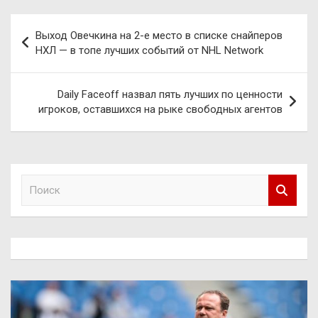
Навигация
Выход Овечкина на 2-е место в списке снайперов
по
НХЛ — в топе лучших событий от NHL Network
записям
Daily Faceoff назвал пять лучших по ценности
игроков, оставшихся на рыке свободных агентов
П
о
и
с
к