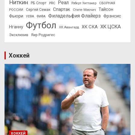
Ниткин
Реал
РБ Спорт
СБОРНАЯ
РФС
Роберт Уиттакер
Спартак
Тайсон
РОССИИ
Сергей Семак
Стипе Миочич
Филадельфия Флайерз
Фьюри
Фрэнсис
УЕФА
ФИФА
Футбол
ХК ЦСКА
ХК СКА
Нганну
ХК Авангард
Эксклюзив
Яир Родригес
Хоккей
ХОККЕЙ