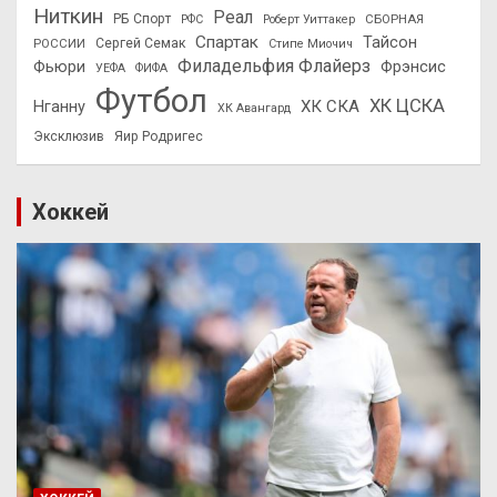
Ниткин
Реал
РБ Спорт
СБОРНАЯ
РФС
Роберт Уиттакер
Спартак
Тайсон
РОССИИ
Сергей Семак
Стипе Миочич
Филадельфия Флайерз
Фьюри
Фрэнсис
УЕФА
ФИФА
Футбол
ХК ЦСКА
ХК СКА
Нганну
ХК Авангард
Эксклюзив
Яир Родригес
Хоккей