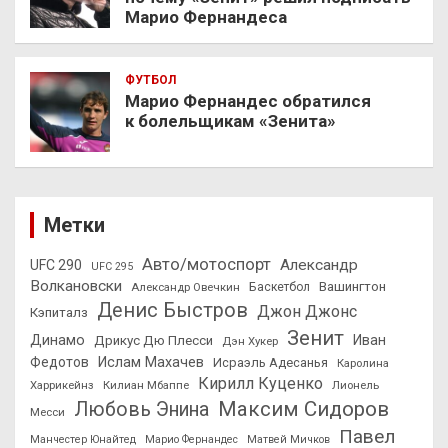
Марио Фернандеса
ФУТБОЛ
Марио Фернандес обратился
к болельщикам «Зенита»
Метки
Авто/мотоспорт
Александр
UFC 290
UFC 295
Волкановски
Вашингтон
Александр Овечкин
Баскетбол
Денис Быстров
Джон Джонс
Кэпиталз
Зенит
Динамо
Иван
Дрикус Дю Плесси
Дэн Хукер
Федотов
Ислам Махачев
Исраэль Адесанья
Каролина
Кирилл Куценко
Харрикейнз
Килиан Мбаппе
Лионель
Максим Сидоров
Любовь Энина
Месси
Павел
Манчестер Юнайтед
Марио Фернандес
Матвей Мичков