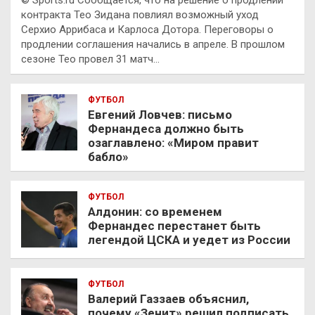
© Sports.ru Сообщается, что на решение о продлении
контракта Тео Зидана повлиял возможный уход
Серхио Аррибаса и Карлоса Дотора. Переговоры о
продлении соглашения начались в апреле. В прошлом
сезоне Тео провел 31 матч…
ФУТБОЛ
Евгений Ловчев: письмо
Фернандеса должно быть
озаглавлено: «Миром правит
бабло»
ФУТБОЛ
Алдонин: со временем
Фернандес перестанет быть
легендой ЦСКА и уедет из России
ФУТБОЛ
Валерий Газзаев объяснил,
почему «Зенит» решил подписать