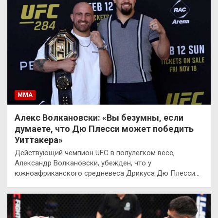
ММА
Алекс Волкановски: «Вы безумны, если
думаете, что Дю Плесси может победить
Уиттакера»
Действующий чемпион UFC в полулегком весе,
Александр Волкановски, убежден, что у
южноафриканского средневеса Дрикуса Дю Плесси…