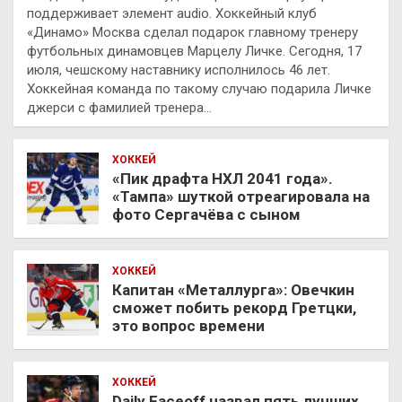
поддерживает элемент audio. Хоккейный клуб
«Динамо» Москва сделал подарок главному тренеру
футбольных динамовцев Марцелу Личке. Сегодня, 17
июля, чешскому наставнику исполнилось 46 лет.
Хоккейная команда по такому случаю подарила Личке
джерси с фамилией тренера…
ХОККЕЙ
«Пик драфта НХЛ 2041 года».
«Тампа» шуткой отреагировала на
фото Сергачёва с сыном
ХОККЕЙ
Капитан «Металлурга»: Овечкин
сможет побить рекорд Гретцки,
это вопрос времени
ХОККЕЙ
Daily Faceoff назвал пять лучших