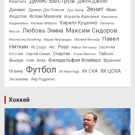
Денис Быстров
Джон Джонс
Кэпиталз
Зенит
Динамо
Иван
Дрикус Дю Плесси
Дэн Хукер
Федотов
Ислам Махачев
Исраэль Адесанья
Каролина
Кирилл Куценко
Харрикейнз
Килиан Мбаппе
Лионель
Максим Сидоров
Любовь Энина
Месси
Павел
Манчестер Юнайтед
Марио Фернандес
Матвей Мичков
Ниткин
Реал
РБ Спорт
СБОРНАЯ
РФС
Роберт Уиттакер
Спартак
Тайсон
РОССИИ
Сергей Семак
Стипе Миочич
Филадельфия Флайерз
Фьюри
Фрэнсис
УЕФА
ФИФА
Футбол
ХК ЦСКА
ХК СКА
Нганну
ХК Авангард
Эксклюзив
Яир Родригес
Хоккей