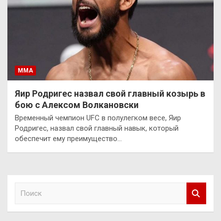
ММА
Яир Родригес назвал свой главный козырь в
бою с Алексом Волкановски
Временный чемпион UFC в полулегком весе, Яир
Родригес, назвал свой главный навык, который
обеспечит ему преимущество…
П
о
и
с