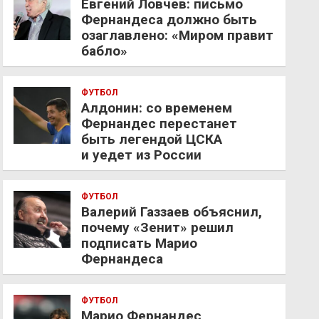
Евгений Ловчев: письмо
Фернандеса должно быть
озаглавлено: «Миром правит
бабло»
ФУТБОЛ
Алдонин: со временем
Фернандес перестанет
быть легендой ЦСКА
и уедет из России
ФУТБОЛ
Валерий Газзаев объяснил,
почему «Зенит» решил
подписать Марио
Фернандеса
ФУТБОЛ
Марио Фернандес