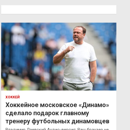
с
к
ХОККЕЙ
Хоккейное московское «Динамо»
сделало подарок главному
тренеру футбольных динамовцев
Владимир Лаевский Аудио-версия: Ваш браузер не