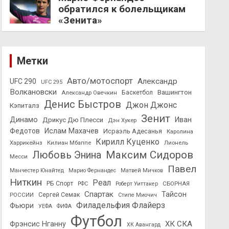
обратился к болельщикам
«Зенита»
Метки
Авто/мотоспорт
Александр
UFC 290
UFC 295
Волкановски
Вашингтон
Александр Овечкин
Баскетбол
Денис Быстров
Джон Джонс
Кэпиталз
Зенит
Динамо
Иван
Дрикус Дю Плесси
Дэн Хукер
Федотов
Ислам Махачев
Исраэль Адесанья
Каролина
Кирилл Куценко
Харрикейнз
Килиан Мбаппе
Лионель
Максим Сидоров
Любовь Энина
Месси
Павел
Манчестер Юнайтед
Марио Фернандес
Матвей Мичков
Ниткин
Реал
РБ Спорт
СБОРНАЯ
РФС
Роберт Уиттакер
Спартак
Тайсон
РОССИИ
Сергей Семак
Стипе Миочич
Филадельфия Флайерз
Фьюри
УЕФА
ФИФА
Футбол
ХК СКА
Фрэнсис Нганну
ХК Авангард