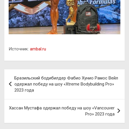
Источник:
ambal.ru
Навигация
Бразильский бодибилдер Фабио Хунио Рамос Вейл
по
одержал победу на шоу «Xtreme Bodybuilding Pro»
2023 года
записям
Хассан Мустафа одержал победу на шоу «Vancouver
Pro» 2023 года