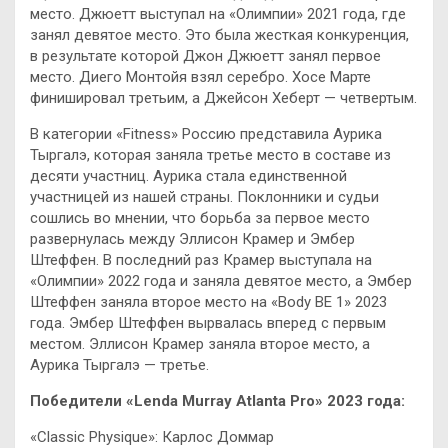
место. Джюетт выступал на «Олимпии» 2021 года, где
занял девятое место. Это была жесткая конкуренция,
в результате которой Джон Джюетт занял первое
место. Диего Монтойя взял серебро. Хосе Марте
финишировал третьим, а Джейсон Хеберт — четвертым.
В категории «Fitness» Россию представила Аурика
Тыргалэ, которая заняла третье место в составе из
десяти участниц. Аурика стала единственной
участницей из нашей страны. Поклонники и судьи
сошлись во мнении, что борьба за первое место
развернулась между Эллисон Крамер и Эмбер
Штеффен. В последний раз Крамер выступала на
«Олимпии» 2022 года и заняла девятое место, а Эмбер
Штеффен заняла второе место на «Body BE 1» 2023
года. Эмбер Штеффен вырвалась вперед с первым
местом. Эллисон Крамер заняла второе место, а
Аурика Тыргалэ — третье.
Победители «Lenda Murray Atlanta Pro» 2023 года:
«Classic Physique»: Карлос Доммар