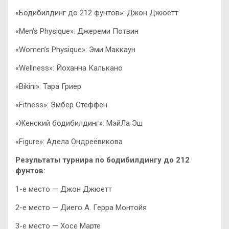
«Бодибилдинг до 212 фунтов»: Джон Джюетт
«Men’s Physique»: Джереми Потвин
«Women’s Physique»: Эми Маккаун
«Wellness»: Йоханна Калькано
«Bikini»: Тара Гриер
«Fitness»: Эмбер Стеффен
«Женский бодибилдинг»: МэйЛа Эш
«Figure»: Адела Ондреёвикова
Результаты турнира по бодибилдингу до 212
фунтов:
1-е место — Джон Джюетт
2-е место — Диего А. Герра Монтойя
3-е место — Хосе Марте