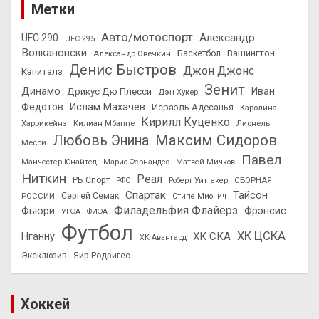
Метки
Авто/мотоспорт
Александр
UFC 290
UFC 295
Волкановски
Вашингтон
Александр Овечкин
Баскетбол
Денис Быстров
Джон Джонс
Кэпиталз
Зенит
Динамо
Иван
Дрикус Дю Плесси
Дэн Хукер
Федотов
Ислам Махачев
Исраэль Адесанья
Каролина
Кирилл Куценко
Харрикейнз
Килиан Мбаппе
Лионель
Максим Сидоров
Любовь Энина
Месси
Павел
Манчестер Юнайтед
Марио Фернандес
Матвей Мичков
Ниткин
Реал
РБ Спорт
СБОРНАЯ
РФС
Роберт Уиттакер
Спартак
Тайсон
РОССИИ
Сергей Семак
Стипе Миочич
Филадельфия Флайерз
Фьюри
Фрэнсис
УЕФА
ФИФА
Футбол
ХК ЦСКА
ХК СКА
Нганну
ХК Авангард
Эксклюзив
Яир Родригес
Хоккей