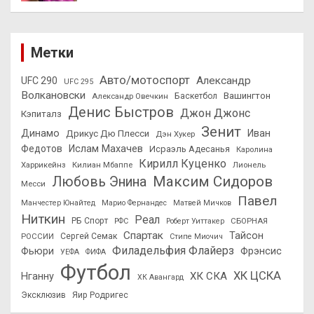
Метки
Авто/мотоспорт
Александр
UFC 290
UFC 295
Волкановски
Вашингтон
Александр Овечкин
Баскетбол
Денис Быстров
Джон Джонс
Кэпиталз
Зенит
Динамо
Иван
Дрикус Дю Плесси
Дэн Хукер
Федотов
Ислам Махачев
Исраэль Адесанья
Каролина
Кирилл Куценко
Харрикейнз
Килиан Мбаппе
Лионель
Максим Сидоров
Любовь Энина
Месси
Павел
Манчестер Юнайтед
Марио Фернандес
Матвей Мичков
Ниткин
Реал
РБ Спорт
СБОРНАЯ
РФС
Роберт Уиттакер
Спартак
Тайсон
РОССИИ
Сергей Семак
Стипе Миочич
Филадельфия Флайерз
Фьюри
Фрэнсис
УЕФА
ФИФА
Футбол
ХК ЦСКА
ХК СКА
Нганну
ХК Авангард
Эксклюзив
Яир Родригес