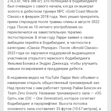
276,5 кг, тяга 388 кг). Его потенциал в бодибилдинге
был очевиден с самого начала, когда он выиграл
золото в дебютном турнире NPC «Gold Coast Muscle
Classic» в феврале 2018 года. Уилс решил прекратить
прием стероидов после травмы спины в августе 2022
года. После их 10-летнего употребления он
переключился на заместительную терапию
тестостероном. В этом году Ларри заявил о своих
амбициях перейти в бодибилдинг, в частности в
категорию «Classic Physique». После «Arnold Classic»
2023 года он заручился поддержкой выдающихся
участников открытого мужского бодибилдинга
Уильяма Бонака и Эндрю Джекеда, чтобы улучшить
навыки позирования в преддверии дебюта.
В недавнем видео на
YouTube
Ларри Уилс объявил о
намерении открыть общественный тренажерный зал.
Над проектом с ним работает тренер Райан Бенсон из
Team Zero Gravity
. Название тренажерного зала — «OG
Gym», как (
OG — One Generation
), которое сочетает
бодибилдинг и пауэрлифтинг. Высота потолка
основного зала составляет 35 футов (10.67 метров), а