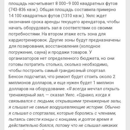
площадь насчитывает 8 000–9 000 квадратных футов
(743-836 кв.м.). Общая площадь составила примерно
14 100 квадратных футов (1310 кв.м.). Уилс ждет
окончания срока аренды текущего арендатора, чтобы
начать оборудовать зал в соответствии со своими
потребностями. На втором этаже есть зона для
кардиотренировок. Другие зоны будут предназначены
для позирования, восстановления (холодное
погружение, сауна) и продажи товаров. У
организаторов нет определенного бюджета, но они
готовы потратить столько, сколько необходимо,
чтобы построить самый грандиозный спортзал.
Бенсон подсчитал, что ремонт будет стоить около 2
миллионов долларов, и еще нужен будет 1 миллион
долларов на оборудование.
«Я всегда мечтал открыть
тренажерный зал
, — сказал Уилс.
«Однако, когда я
связывался с людьми, открывшими тренажерные залы,
я слышал не самые воодушевляющие истории. Обычно
я слышал о спортзалах, которые боролись с членами,
пытаясь свести концы с концами, и долгое время я
действительно боялся, потому что не слышал никаких