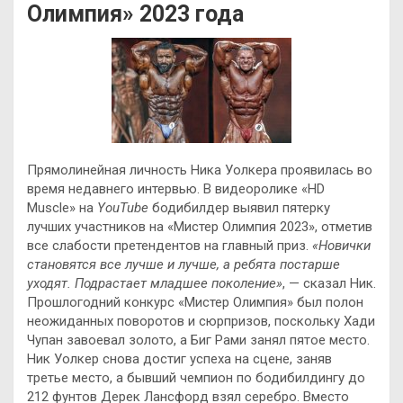
Олимпия» 2023 года
Прямолинейная личность Ника Уолкера проявилась во
время недавнего интервью. В видеоролике «HD
Muscle» на
YouTube
бодибилдер выявил пятерку
лучших участников на «Мистер Олимпия 2023», отметив
все слабости претендентов на главный приз.
«Новички
становятся все лучше и лучше, а
ребята постарше
уходят. Подрастает младшее поколение»
, — сказал Ник.
Прошлогодний конкурс «Мистер Олимпия» был полон
неожиданных поворотов и сюрпризов, поскольку Хади
Чупан завоевал золото, а Биг Рами занял пятое место.
Ник Уолкер снова достиг успеха на сцене, заняв
третье место, а бывший чемпион по бодибилдингу до
212 фунтов Дерек Лансфорд взял серебро. Вместо