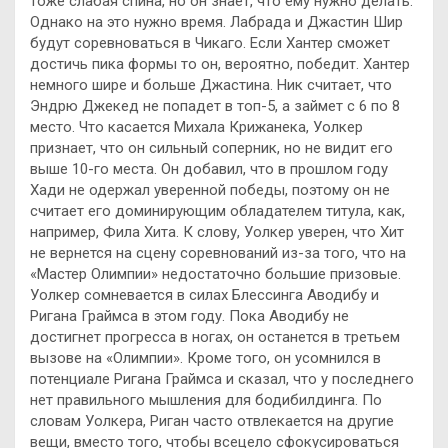
тоже слабая спина, но он знает, что ему нужно делать.
Однако на это нужно время. Лабрада и Джастин Шир
будут соревноваться в Чикаго. Если Хантер сможет
достичь пика формы то он, вероятно, победит. Хантер
немного шире и больше Джастина. Ник считает, что
Эндрю Джекед не попадет в топ-5, а займет с 6 по 8
место. Что касается Михала Крижанека, Уолкер
признает, что он сильный соперник, но не видит его
выше 10-го места. Он добавил, что в прошлом году
Хади не одержал уверенной победы, поэтому он не
считает его доминирующим обладателем титула, как,
например, Фила Хита. К слову, Уолкер уверен, что Хит
не вернется на сцену соревнований из-за того, что на
«Мастер Олимпии» недостаточно большие призовые.
Уолкер сомневается в силах Блессинга Аводибу и
Ригана Граймса в этом году. Пока Аводибу не
достигнет прогресса в ногах, он останется в третьем
вызове на «Олимпии». Кроме того, он усомнился в
потенциале Ригана Граймса и сказал, что у последнего
нет правильного мышления для бодибилдинга. По
словам Уолкера, Риган часто отвлекается на другие
вещи, вместо того, чтобы всецело сфокусироваться