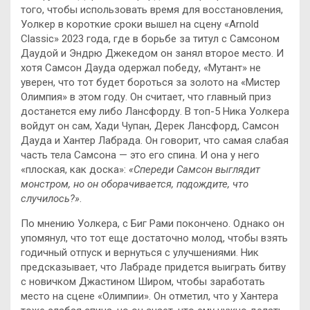
того, чтобы использовать время для восстановления,
Уолкер в короткие сроки вышел на сцену «Arnold
Classic» 2023 года, где в борьбе за титул с Самсоном
Даудой и Эндрю Джекедом он занял второе место. И
хотя Самсон Дауда одержал победу, «Мутант» не
уверен, что тот будет бороться за золото на «Мистер
Олимпия» в этом году. Он считает, что главный приз
достанется ему либо Лансфорду. В топ-5 Ника Уолкера
войдут он сам, Хади Чупан, Дерек Лансфорд, Самсон
Дауда и Хантер Лабрада. Он говорит, что самая слабая
часть тела Самсона — это его спина. И она у него
«плоская, как доска»:
«Спереди Самсон выглядит
монстром, но он оборачивается, подождите, что
случилось?»
.
По мнению Уолкера, с Биг Рами покончено. Однако он
упомянул, что тот еще достаточно молод, чтобы взять
годичный отпуск и вернуться с улучшениями. Ник
предсказывает, что Лабраде придется выиграть битву
с новичком Джастином Широм, чтобы заработать
место на сцене «Олимпии». Он отметил, что у Хантера