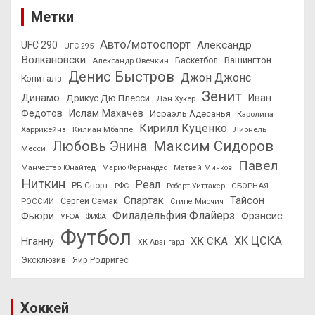
Метки
Авто/мотоспорт
Александр
UFC 290
UFC 295
Волкановски
Вашингтон
Александр Овечкин
Баскетбол
Денис Быстров
Джон Джонс
Кэпиталз
Зенит
Динамо
Иван
Дрикус Дю Плесси
Дэн Хукер
Федотов
Ислам Махачев
Исраэль Адесанья
Каролина
Кирилл Куценко
Харрикейнз
Килиан Мбаппе
Лионель
Максим Сидоров
Любовь Энина
Месси
Павел
Манчестер Юнайтед
Марио Фернандес
Матвей Мичков
Ниткин
Реал
РБ Спорт
СБОРНАЯ
РФС
Роберт Уиттакер
Спартак
Тайсон
РОССИИ
Сергей Семак
Стипе Миочич
Филадельфия Флайерз
Фьюри
Фрэнсис
УЕФА
ФИФА
Футбол
ХК ЦСКА
ХК СКА
Нганну
ХК Авангард
Эксклюзив
Яир Родригес
Хоккей