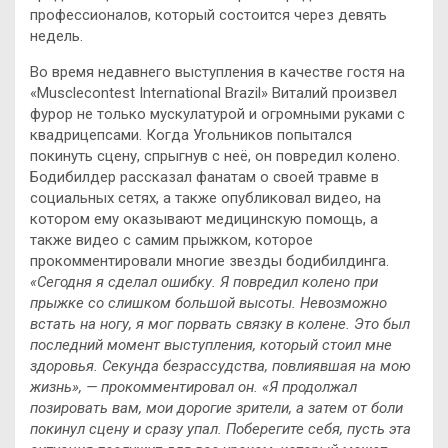
профессионалов, который состоится через девять
недель.
Во время недавнего выступления в качестве гостя на
«Musclecontest International Brazil» Виталий произвел
фурор не только мускулатурой и огромными руками с
квадрицепсами. Когда Угольников попытался
покинуть сцену, спрыгнув с неё, он повредил колено.
Бодибилдер рассказал фанатам о своей травме в
социальных сетях, а также опубликовал видео, на
котором ему оказывают медицинскую помощь, а
также видео с самим прыжком, которое
прокомментировали многие звезды бодибилдинга.
«Сегодня я сделал ошибку. Я повредил колено при
прыжке со слишком большой высоты. Невозможно
встать на ногу, я мог порвать связку в колене. Это был
последний момент выступления, который стоил мне
здоровья. Секунда безрассудства, повлиявшая на мою
жизнь», — прокомментировал он. «Я продолжал
позировать вам, мои дорогие зрители, а затем от боли
покинул сцену и сразу упал. Поберегите себя, пусть эта