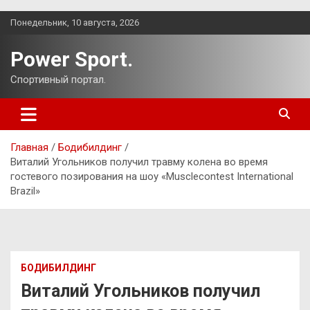
Перейти
Понедельник, 10 августа, 2026
к
содержимому
Power Sport.
Спортивный портал.
Главная
Бодибилдинг
Виталий Угольников получил травму колена во время
гостевого позирования на шоу «Musclecontest International
Brazil»
БОДИБИЛДИНГ
Виталий Угольников получил