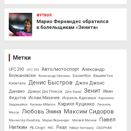
ФУТБОЛ
Марио Фернандес обратился
к болельщикам «Зенита»
Метки
Авто/мотоспорт
Александр
UFC 290
UFC 295
Волкановски
Вашингтон
Александр Овечкин
Баскетбол
Денис Быстров
Джон Джонс
Кэпиталз
Зенит
Динамо
Иван
Дрикус Дю Плесси
Дэн Хукер
Федотов
Ислам Махачев
Исраэль Адесанья
Каролина
Кирилл Куценко
Харрикейнз
Килиан Мбаппе
Лионель
Максим Сидоров
Любовь Энина
Месси
Павел
Манчестер Юнайтед
Марио Фернандес
Матвей Мичков
Ниткин
Реал
РБ Спорт
СБОРНАЯ
РФС
Роберт Уиттакер