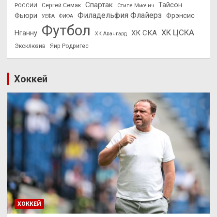
Спартак
Тайсон
РОССИИ
Сергей Семак
Стипе Миочич
Филадельфия Флайерз
Фьюри
Фрэнсис
УЕФА
ФИФА
Футбол
ХК ЦСКА
ХК СКА
Нганну
ХК Авангард
Эксклюзив
Яир Родригес
Хоккей
ХОККЕЙ