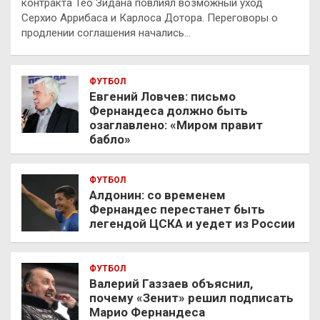
контракта Тео Зидана повлиял возможный уход
Серхио Аррибаса и Карлоса Дотора. Переговоры о
продлении соглашения начались…
ФУТБОЛ
Евгений Ловчев: письмо
Фернандеса должно быть
озаглавлено: «Миром правит
бабло»
ФУТБОЛ
Алдонин: со временем
Фернандес перестанет быть
легендой ЦСКА и уедет из России
ФУТБОЛ
Валерий Газзаев объяснил,
почему «Зенит» решил подписать
Марио Фернандеса