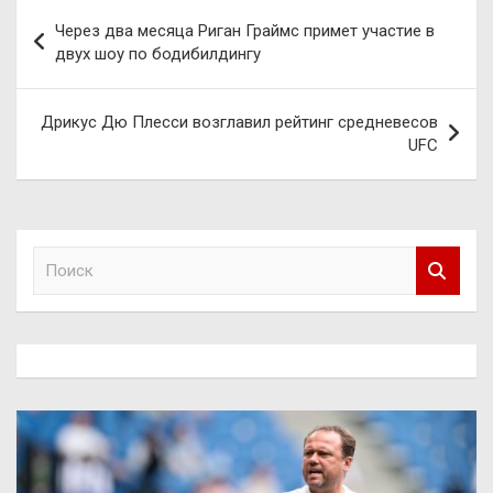
Навигация
Через два месяца Риган Граймс примет участие в
по
двух шоу по бодибилдингу
записям
Дрикус Дю Плесси возглавил рейтинг средневесов
UFC
П
о
и
с
к