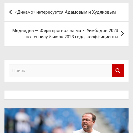
Навигация
«Динамо» интересуется Адамовым и Худяковым
по
записям
Медведев — Фери прогноз на матч Уимблдон 2023
по теннису 5 июля 2023 года, коэффициенты
П
о
и
с
к