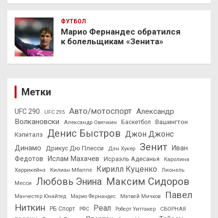
ФУТБОЛ
Марио Фернандес обратился
к болельщикам «Зенита»
Метки
Авто/мотоспорт
Александр
UFC 290
UFC 295
Волкановски
Вашингтон
Александр Овечкин
Баскетбол
Денис Быстров
Джон Джонс
Кэпиталз
Зенит
Динамо
Иван
Дрикус Дю Плесси
Дэн Хукер
Федотов
Ислам Махачев
Исраэль Адесанья
Каролина
Кирилл Куценко
Харрикейнз
Килиан Мбаппе
Лионель
Максим Сидоров
Любовь Энина
Месси
Павел
Манчестер Юнайтед
Марио Фернандес
Матвей Мичков
Ниткин
Реал
РБ Спорт
СБОРНАЯ
РФС
Роберт Уиттакер