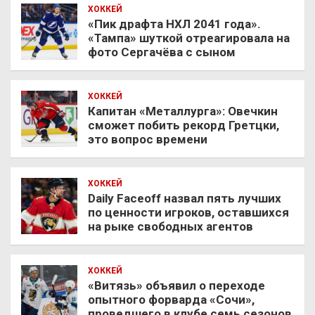
ХОККЕЙ
«Пик драфта НХЛ 2041 года».
«Тампа» шуткой отреагировала на
фото Сергачёва с сыном
ХОККЕЙ
Капитан «Металлурга»: Овечкин
сможет побить рекорд Гретцки,
это вопрос времени
ХОККЕЙ
Daily Faceoff назвал пять лучших
по ценности игроков, оставшихся
на рыке свободных агентов
ХОККЕЙ
«Витязь» объявил о переходе
опытного форварда «Сочи»,
проведшего в клубе семь сезонов