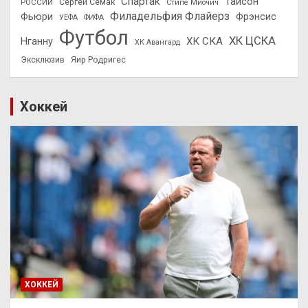
Спартак
Тайсон
РОССИИ
Сергей Семак
Стипе Миочич
Филадельфия Флайерз
Фьюри
Фрэнсис
УЕФА
ФИФА
Футбол
ХК ЦСКА
ХК СКА
Нганну
ХК Авангард
Эксклюзив
Яир Родригес
Хоккей
ХОККЕЙ