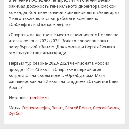
В течение последних четырёх лет 41-летний Белых
занимал должность генерального директора омской
команды Континентальной хоккейной лиги «Авангард».
У него также есть опыт работы в компаниях
«Сибнефть» и «Газпром нефть».
«Спартак» занял третье место в чемпионате России по
итогам сезона-2022/2023. Золото завоевал санкт-
петербургский «Зенит». Для команды Сергея Семака
этот титул стал пятым кряду.
Первый тур сезона-2023/2024 чемпионата России
пройдёт 21—23 июля. «Спартак» в первой игре
встретится на своём поле с «Оренбургом». Матч
запланирован на 22 июля на стадионе «Открытие Банк
Арена».
Источник:
rambler.ru
Метки:
Газпромнефть
,
Зенит
,
Сергей Белых
,
Сергей Семак
,
Футбол