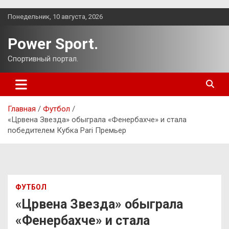
Перейти
Понедельник, 10 августа, 2026
к
содержимому
Power Sport.
Спортивный портал.
Главная
Футбол
«Црвена Звезда» обыграла «Фенербахче» и стала
победителем Кубка Pari Премьер
ФУТБОЛ
«Црвена Звезда» обыграла
«Фенербахче» и стала