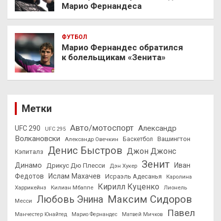
Марио Фернандеса
ФУТБОЛ
Марио Фернандес обратился
к болельщикам «Зенита»
Метки
Авто/мотоспорт
Александр
UFC 290
UFC 295
Волкановски
Вашингтон
Александр Овечкин
Баскетбол
Денис Быстров
Джон Джонс
Кэпиталз
Зенит
Динамо
Иван
Дрикус Дю Плесси
Дэн Хукер
Федотов
Ислам Махачев
Исраэль Адесанья
Каролина
Кирилл Куценко
Харрикейнз
Килиан Мбаппе
Лионель
Максим Сидоров
Любовь Энина
Месси
Павел
Манчестер Юнайтед
Марио Фернандес
Матвей Мичков