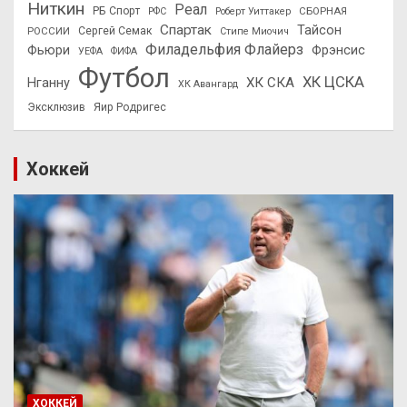
Ниткин
Реал
РБ Спорт
СБОРНАЯ
РФС
Роберт Уиттакер
Спартак
Тайсон
РОССИИ
Сергей Семак
Стипе Миочич
Филадельфия Флайерз
Фьюри
Фрэнсис
УЕФА
ФИФА
Футбол
ХК ЦСКА
ХК СКА
Нганну
ХК Авангард
Эксклюзив
Яир Родригес
Хоккей
ХОККЕЙ