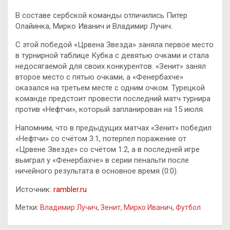
В составе сербской команды отличились Питер
Олайинка, Мирко Иванич и Владимир Лучич.
С этой победой «Црвена Звезда» заняла первое место
в турнирной таблице Кубка с девятью очками и стала
недосягаемой для своих конкурентов. «Зенит» занял
второе место с пятью очками, а «Фенербахче»
оказался на третьем месте с одним очком. Турецкой
команде предстоит провести последний матч турнира
против «Нефтчи», который запланирован на 15 июля.
Напомним, что в предыдущих матчах «Зенит» победил
«Нефтчи» со счётом 3:1, потерпел поражение от
«Црвене Звезде» со счётом 1:2, а в последней игре
выиграл у «Фенербахче» в серии пенальти после
ничейного результата в основное время (0:0).
Источник:
rambler.ru
Метки:
Владимир Лучич
,
Зенит
,
Мирко Иванич
,
Футбол