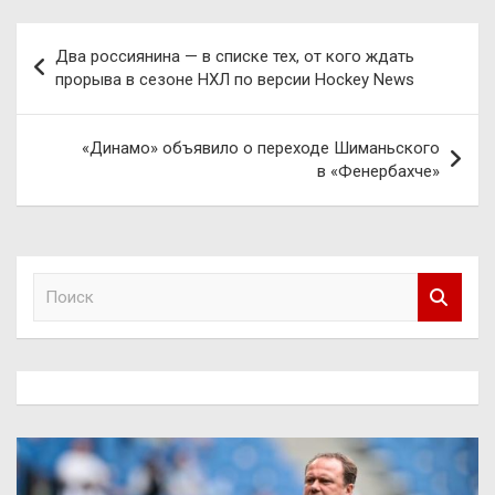
Навигация
Два россиянина — в списке тех, от кого ждать
по
прорыва в сезоне НХЛ по версии Hockey News
записям
«Динамо» объявило о переходе Шиманьского
в «Фенербахче»
П
о
и
с
к