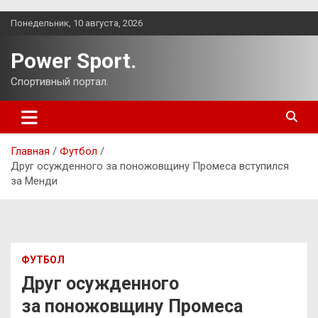
Перейти
Понедельник, 10 августа, 2026
к
содержимому
Power Sport.
Спортивный портал.
Главная
Футбол
Друг осужденного за поножовщину Промеса вступился
за Менди
ФУТБОЛ
Друг осужденного
за поножовщину Промеса