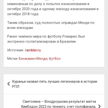
невиновным по делу о попытке изнасилования в
октябре 2020 года и одному эпизоду изнасилования в
октябре 2018 года.
Таким образом, суд полностью оправдал Менди по
всем эпизодам.
Ранее чемпион мира по футболу Ромарио был
экстренно госпитализирован в Бразилии.
Источник:
rambler.ru
Метки:
Бенжамен Менди
,
Футбол
Навигация
Кураньи назвал пять лучших легионеров в истории
по
РПЛ
записям
Свитолина – Вондроушова результат матча
Уимблдон 2023 по теннису, счет полуфинала,