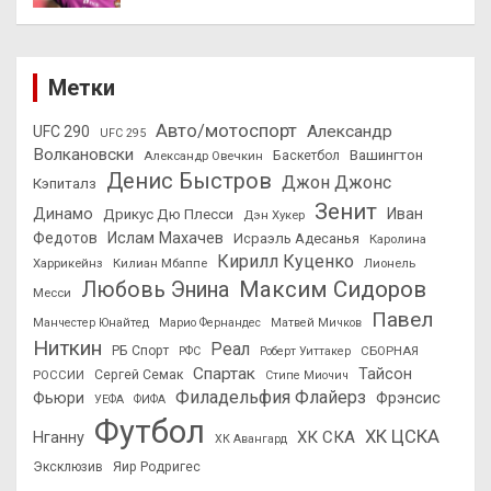
Метки
Авто/мотоспорт
Александр
UFC 290
UFC 295
Волкановски
Вашингтон
Александр Овечкин
Баскетбол
Денис Быстров
Джон Джонс
Кэпиталз
Зенит
Динамо
Иван
Дрикус Дю Плесси
Дэн Хукер
Федотов
Ислам Махачев
Исраэль Адесанья
Каролина
Кирилл Куценко
Харрикейнз
Килиан Мбаппе
Лионель
Максим Сидоров
Любовь Энина
Месси
Павел
Манчестер Юнайтед
Марио Фернандес
Матвей Мичков
Ниткин
Реал
РБ Спорт
СБОРНАЯ
РФС
Роберт Уиттакер
Спартак
Тайсон
РОССИИ
Сергей Семак
Стипе Миочич
Филадельфия Флайерз
Фьюри
Фрэнсис
УЕФА
ФИФА
Футбол
ХК ЦСКА
ХК СКА
Нганну
ХК Авангард
Эксклюзив
Яир Родригес