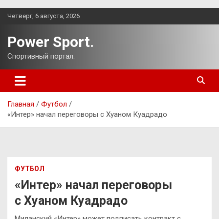
Перейти
Четверг, 6 августа, 2026
к
содержимому
Power Sport.
Спортивный портал.
Главная
Футбол
«Интер» начал переговоры с Хуаном Куадрадо
ФУТБОЛ
«Интер» начал переговоры
с Хуаном Куадрадо
Миланский «Интер» может подписать контракт с