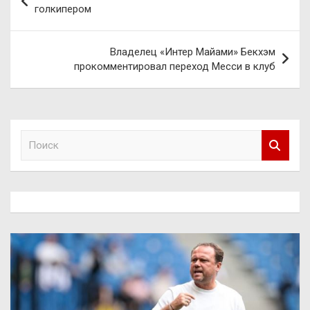
по
голкипером
записям
Владелец «Интер Майами» Бекхэм
прокомментировал переход Месси в клуб
П
о
и
с
к