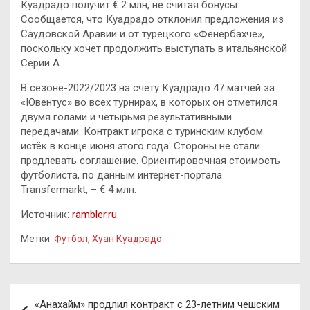
Куадрадо получит € 2 млн, не считая бонусы.
Сообщается, что Куадрадо отклонил предложения из
Саудовской Аравии и от турецкого «Фенербахче»,
поскольку хочет продолжить выступать в итальянской
Серии А.
В сезоне-2022/2023 на счету Куадрадо 47 матчей за
«Ювентус» во всех турнирах, в которых он отметился
двумя голами и четырьмя результативными
передачами. Контракт игрока с туринским клубом
истёк в конце июня этого года. Стороны не стали
продлевать соглашение. Ориентировочная стоимость
футболиста, по данным интернет-портала
Transfermarkt, – € 4 млн.
Источник:
rambler.ru
Метки:
Футбол
,
Хуан Куадрадо
Навигация
«Анахайм» продлил контракт с 23-летним чешским