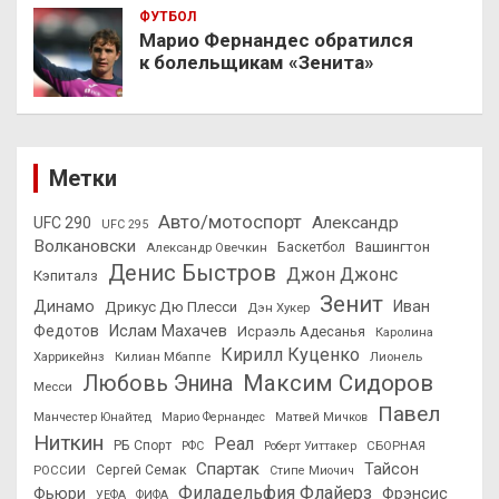
ФУТБОЛ
Марио Фернандес обратился
к болельщикам «Зенита»
Метки
Авто/мотоспорт
Александр
UFC 290
UFC 295
Волкановски
Вашингтон
Александр Овечкин
Баскетбол
Денис Быстров
Джон Джонс
Кэпиталз
Зенит
Динамо
Иван
Дрикус Дю Плесси
Дэн Хукер
Федотов
Ислам Махачев
Исраэль Адесанья
Каролина
Кирилл Куценко
Харрикейнз
Килиан Мбаппе
Лионель
Максим Сидоров
Любовь Энина
Месси
Павел
Манчестер Юнайтед
Марио Фернандес
Матвей Мичков
Ниткин
Реал
РБ Спорт
СБОРНАЯ
РФС
Роберт Уиттакер
Спартак
Тайсон
РОССИИ
Сергей Семак
Стипе Миочич
Филадельфия Флайерз
Фьюри
Фрэнсис
УЕФА
ФИФА