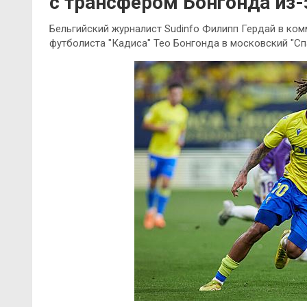
с трансфером Бонгонда из
Бельгийский журналист Sudinfo Филипп Гердай в ком
футболиста "Кадиса" Тео Бонгонда в московский "Спа