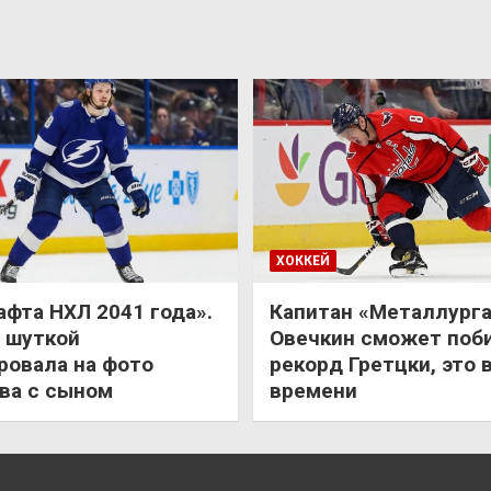
ХОККЕЙ
афта НХЛ 2041 года».
Капитан «Металлурга
 шуткой
Овечкин сможет поб
ровала на фото
рекорд Гретцки, это 
ва с сыном
времени