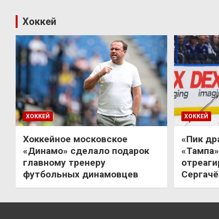
Хоккей
ХОККЕЙ
ХОККЕЙ
Хоккейное московское
«Пик др
«Динамо» сделало подарок
«Тампа»
главному тренеру
отреаги
футбольных динамовцев
Сергачё