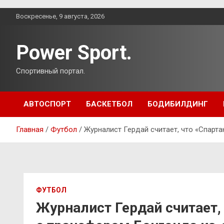
Перейти
Воскресенье, 9 августа, 2026
к
содержимому
Power Sport.
Спортивный портал.
АВТОСПОРТ
БАСКЕТБОЛ
БОДИБИЛДИНГ
Главная
Футбол
Журналист Гердай считает, что «Спарт
ФУТБОЛ
Журналист Гердай считает, 