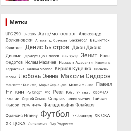
Метки
Авто/мотоспорт
Александр
UFC 290
UFC 295
Волкановски
Вашингтон
Александр Овечкин
Баскетбол
Денис Быстров
Джон Джонс
Кэпиталз
Зенит
Динамо
Иван
Дрикус Дю Плесси
Дэн Хукер
Федотов
Ислам Махачев
Исраэль Адесанья
Каролина
Кирилл Куценко
Харрикейнз
Килиан Мбаппе
Лионель
Максим Сидоров
Любовь Энина
Месси
Павел
Манчестер Юнайтед
Марио Фернандес
Матвей Мичков
Ниткин
Реал
РБ Спорт
СБОРНАЯ
РФС
Роберт Уиттакер
Спартак
Тайсон
РОССИИ
Сергей Семак
Стипе Миочич
Филадельфия Флайерз
Фьюри
УЕФА
ФИФА
Футбол
ХК СКА
Фрэнсис Нганну
ХК Авангард
ХК ЦСКА
Эксклюзив
Яир Родригес