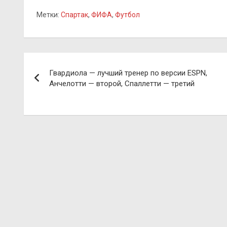
Метки:
Спартак
,
ФИФА
,
Футбол
Навигация
Гвардиола — лучший тренер по версии ESPN,
по
Анчелотти — второй, Спаллетти — третий
записям