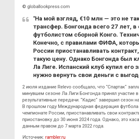
© globallookpress.com
"На мой взгляд, €10 млн — это не та
трансфер. Бонгонда всего 27 лет, в
футболистом сборной Конго. Технич
Конечно, с правилами ФИФА, котор
России приостанавливать контракт,
такую цену. Однако Бонгонда был к
Ла Лиге. Испанский клуб купил его з
нужно вернуть свои деньги с выгод
2 июля издание Relevo сообщало, что "Спартак" запл
минувшем сезоне Ла Лиги Бонгонда принял участие в 
результативные передачи. "Кадис" завершил сезон н
В прошлом году Международная федерация футбола
чемпионате России, приостанавливать свои контракт
приостановку до 30 июня 2024 года. Однако, это кас
данным правом до 7 марта 2022 года.
Источник:
rambler.ru