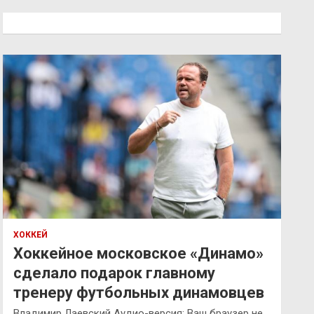
с
к
ХОККЕЙ
Хоккейное московское «Динамо»
сделало подарок главному
тренеру футбольных динамовцев
Владимир Лаевский Аудио-версия: Ваш браузер не