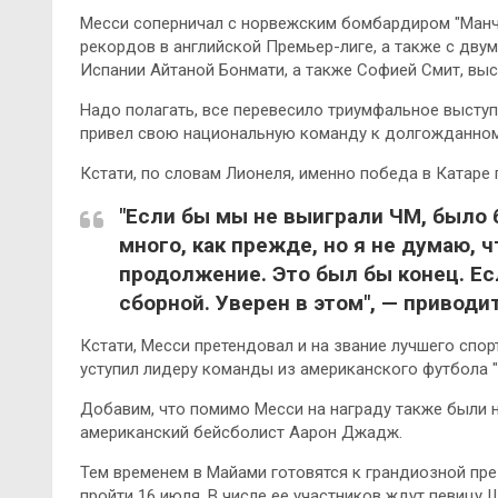
Месси соперничал с норвежским бомбардиром "Манче
рекордов в английской Премьер-лиге, а также с дву
Испании Айтаной Бонмати, а также Софией Смит, вы
Надо полагать, все перевесило триумфальное выступ
привел свою национальную команду к долгожданном
Кстати, по словам Лионеля, именно победа в Катар
"Если бы мы не выиграли ЧМ, было 
много, как прежде, но я не думаю, 
продолжение. Это был бы конец. Ес
сборной. Уверен в этом", — приводит
Кстати, Месси претендовал и на звание лучшего спор
уступил лидеру команды из американского футбола "
Добавим, что помимо Месси на награду также были 
американский бейсболист Аарон Джадж.
Тем временем в Майами готовятся к грандиозной пр
пройти 16 июля. В числе ее участников ждут певицу