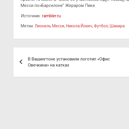
Месси по»Барселоне" Жераром Пике.
Источник:
rambler.ru
Метки:
Лионель Месси
,
Никола Йокич
,
Футбол
,
Шакира
Навигация
В Вашингтоне установили логотип «Офис
по
Овечкина» на катках
записям