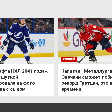
ХОККЕЙ
афта НХЛ 2041 года».
Капитан «Металлурга
 шуткой
Овечкин сможет поб
ровала на фото
рекорд Гретцки, это 
ва с сыном
времени