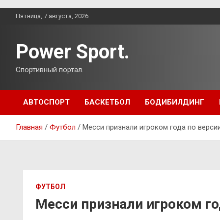
Перейти
Пятница, 7 августа, 2026
к
содержимому
Power Sport.
Спортивный портал.
АВТОСПОРТ
БАСКЕТБОЛ
БОДИБИЛДИНГ
Главная
Футбол
Месси признали игроком года по верси
ФУТБОЛ
Месси признали игроком го