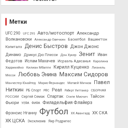
Метки
Авто/мотоспорт
Александр
UFC 290
UFC 295
Волкановски
Вашингтон
Александр Овечкин
Баскетбол
Денис Быстров
Джон Джонс
Кэпиталз
Зенит
Динамо
Иван
Дрикус Дю Плесси
Дэн Хукер
Федотов
Ислам Махачев
Исраэль Адесанья
Каролина
Кирилл Куценко
Харрикейнз
Килиан Мбаппе
Лионель
Максим Сидоров
Любовь Энина
Месси
Павел
Манчестер Юнайтед
Марио Фернандес
Матвей Мичков
Ниткин
Реал
РБ Спорт
СБОРНАЯ
РФС
Роберт Уиттакер
Спартак
Тайсон
РОССИИ
Сергей Семак
Стипе Миочич
Филадельфия Флайерз
Фьюри
УЕФА
ФИФА
Футбол
ХК СКА
Фрэнсис Нганну
ХК Авангард
ХК ЦСКА
Эксклюзив
Яир Родригес