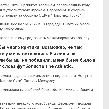
стер Сити" Эрлингом Холанном, переписавшим кучу
мя футболистками: игроком "Барселоны" и сборной
ступающей за сборную США и "Портленд Торнс".
ление Лео на ЧМ-2022 в Катаре, где 36-летний Месси
у Кубку мира.
е позволила ему продолжить международную карьеру.
бы много критики. Возможно, не так
что у меня оставались бы силы на
ли бы мы не победили, меня бы не было в
 слова футболиста The Athletic.
тсмена года вне зависимости от вида спорта. Но тут он
Канзас Сити" Патрику Махоумсу.
номинированы сербский баскетболист Никола Йокич и
езентации звездного новобранца. Церемония должна
 Шакиру, которая развелась с бывшим одноклубником