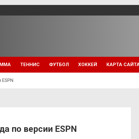
ММА
ТЕННИС
ФУТБОЛ
ХОККЕЙ
КАРТА САЙТ
и ESPN
да по версии ESPN