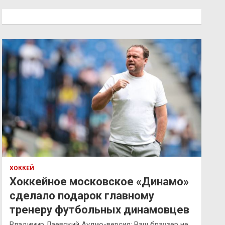
с
к
ХОККЕЙ
Хоккейное московское «Динамо»
сделало подарок главному
тренеру футбольных динамовцев
Владимир Лаевский Аудио-версия: Ваш браузер не