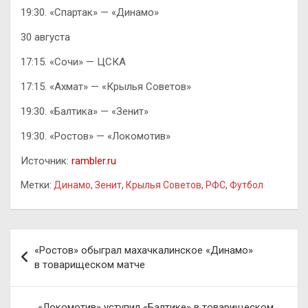
19:30. «Спартак» — «Динамо»
30 августа
17:15. «Сочи» — ЦСКА
17:15. «Ахмат» — «Крылья Советов»
19:30. «Балтика» — «Зенит»
19:30. «Ростов» — «Локомотив»
Источник:
rambler.ru
Метки:
Динамо
,
Зенит
,
Крылья Советов
,
РФС
,
Футбол
Навигация
«Ростов» обыграл махачкалинское «Динамо»
по
в товарищеском матче
записям
«Локомотив» уступил «Балтике» в товарищеском