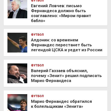
ФУТБОЛ
Евгений Ловчев: письмо
Фернандеса должно быть
озаглавлено: «Миром правит
бабло»
ФУТБОЛ
Алдонин: со временем
Фернандес перестанет быть
легендой ЦСКА и уедет из России
ФУТБОЛ
Валерий Газзаев объяснил,
почему «Зенит» решил подписать
Марио Фернандеса
ФУТБОЛ
Марио Фернандес обратился
к болельщикам «Зенита»