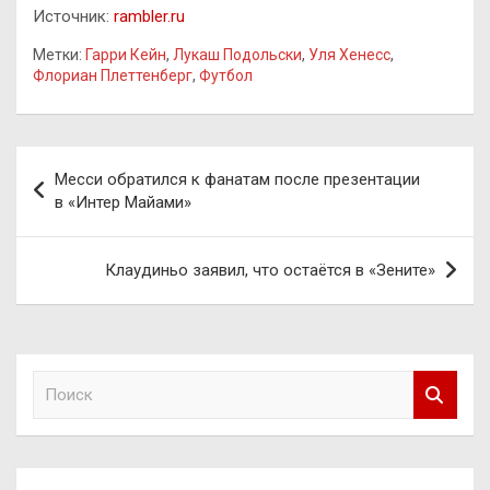
Источник:
rambler.ru
Метки:
Гарри Кейн
,
Лукаш Подольски
,
Уля Хенесс
,
Флориан Плеттенберг
,
Футбол
Навигация
Месси обратился к фанатам после презентации
по
в «Интер Майами»
записям
Клаудиньо заявил, что остаётся в «Зените»
П
о
и
с
к