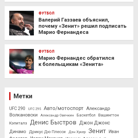
ФУТБОЛ
Валерий Газзаев объяснил,
почему «Зенит» решил подписать
Марио Фернандеса
ФУТБОЛ
Марио Фернандес обратился
к болельщикам «Зенита»
Метки
Авто/мотоспорт
Александр
UFC 290
UFC 295
Волкановски
Вашингтон
Александр Овечкин
Баскетбол
Денис Быстров
Джон Джонс
Кэпиталз
Зенит
Динамо
Иван
Дрикус Дю Плесси
Дэн Хукер