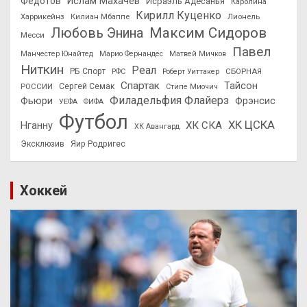
Федотов
Ислам Махачев
Исраэль Адесанья
Каролина
Кирилл Куценко
Харрикейнз
Килиан Мбаппе
Лионель
Максим Сидоров
Любовь Энина
Месси
Павел
Манчестер Юнайтед
Марио Фернандес
Матвей Мичков
Ниткин
Реал
РБ Спорт
СБОРНАЯ
РФС
Роберт Уиттакер
Спартак
Тайсон
РОССИИ
Сергей Семак
Стипе Миочич
Филадельфия Флайерз
Фьюри
Фрэнсис
УЕФА
ФИФА
Футбол
ХК ЦСКА
ХК СКА
Нганну
ХК Авангард
Эксклюзив
Яир Родригес
Хоккей