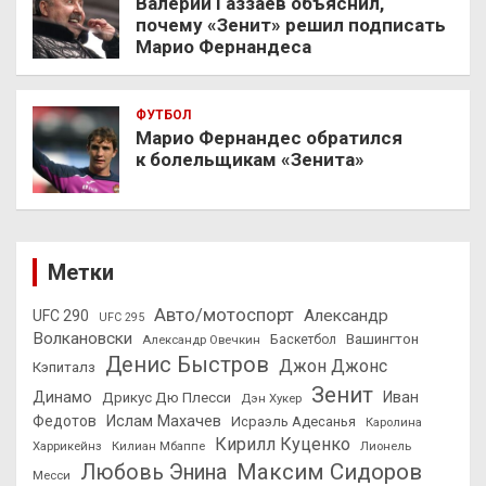
Валерий Газзаев объяснил,
почему «Зенит» решил подписать
Марио Фернандеса
ФУТБОЛ
Марио Фернандес обратился
к болельщикам «Зенита»
Метки
Авто/мотоспорт
Александр
UFC 290
UFC 295
Волкановски
Вашингтон
Александр Овечкин
Баскетбол
Денис Быстров
Джон Джонс
Кэпиталз
Зенит
Динамо
Иван
Дрикус Дю Плесси
Дэн Хукер
Федотов
Ислам Махачев
Исраэль Адесанья
Каролина
Кирилл Куценко
Харрикейнз
Килиан Мбаппе
Лионель
Максим Сидоров
Любовь Энина
Месси