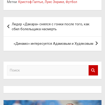
Метки:
Кристоф Галтье
,
Луис Энрике
,
Футбол
Навигация
Лидер «Дакара» снялся с гонки после того, как
по
сбил болельщика насмерть
записям
«Динамо» интересуется Адамовым и Худяковым
П
о
и
с
к