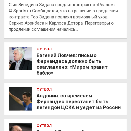
Сын Зинедина Зидана продлит контракт с «Реалом».
© Sports.ru Сообщается, что на решение о продлении
контракта Тео Зидана повлиял возможный уход
Серхио Аррибаса и Карлоса Дотора. Переговоры о
продлении соглашения начались…
ФУТБОЛ
Евгений Ловчев: письмо
Фернандеса должно быть
озаглавлено: «Миром правит
бабло»
ФУТБОЛ
Алдонин: со временем
Фернандес перестанет быть
легендой ЦСКА и уедет из России
ФУТБОЛ