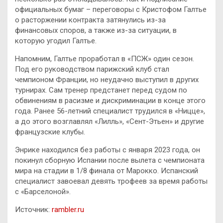
официальных бумаг – переговоры с Кристофом Галтье
о расторжении контракта затянулись из-за
финансовых споров, а также из-за ситуации, в
которую угодил Галтье.
Напомним, Галтье проработал в «ПСЖ» один сезон.
Под его руководством парижский клуб стал
чемпионом Франции, но неудачно выступил в других
турнирах. Сам тренер предстанет перед судом по
обвинениям в расизме и дискриминации в конце этого
года. Ранее 56-летний специалист трудился в «Ницце»,
а до этого возглавлял «Лилль», «Сент-Этьен» и другие
французские клубы.
Энрике находился без работы с января 2023 года, он
покинул сборную Испании после вылета с чемпионата
мира на стадии в 1/8 финала от Марокко. Испанский
специалист завоевал девять трофеев за время работы
с «Барселоной».
Источник:
rambler.ru