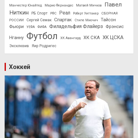
Павел
Манчестер Юнайтед
Марио Фернандес
Матвей Мичков
Ниткин
Реал
РБ Спорт
СБОРНАЯ
РФС
Роберт Уиттакер
Спартак
Тайсон
РОССИИ
Сергей Семак
Стипе Миочич
Филадельфия Флайерз
Фьюри
Фрэнсис
УЕФА
ФИФА
Футбол
ХК ЦСКА
ХК СКА
Нганну
ХК Авангард
Эксклюзив
Яир Родригес
Хоккей