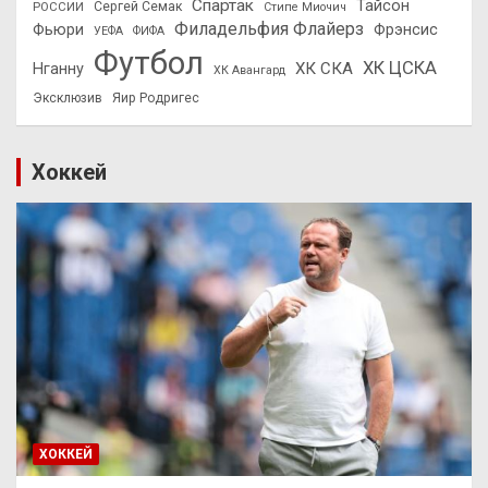
Спартак
Тайсон
РОССИИ
Сергей Семак
Стипе Миочич
Филадельфия Флайерз
Фьюри
Фрэнсис
УЕФА
ФИФА
Футбол
ХК ЦСКА
ХК СКА
Нганну
ХК Авангард
Эксклюзив
Яир Родригес
Хоккей
ХОККЕЙ