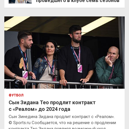
проведшего в клубе семь сезонов
ФУТБОЛ
Сын Зидана Тео продлит контракт
с «Реалом» до 2024 года
Сын Зинедина Зидана продлит контракт с «Реалом».
© Sports.ru Сообщается, что на решение о продлении
контракта Тео Зидана повлиял возможный уход