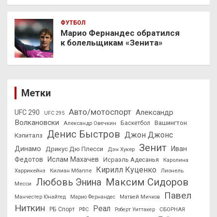
ФУТБОЛ
Марио Фернандес обратился
к болельщикам «Зенита»
Метки
Авто/мотоспорт
Александр
UFC 290
UFC 295
Волкановски
Вашингтон
Александр Овечкин
Баскетбол
Денис Быстров
Джон Джонс
Кэпиталз
Зенит
Динамо
Иван
Дрикус Дю Плесси
Дэн Хукер
Федотов
Ислам Махачев
Исраэль Адесанья
Каролина
Кирилл Куценко
Харрикейнз
Килиан Мбаппе
Лионель
Максим Сидоров
Любовь Энина
Месси
Павел
Манчестер Юнайтед
Марио Фернандес
Матвей Мичков
Ниткин
Реал
РБ Спорт
СБОРНАЯ
РФС
Роберт Уиттакер