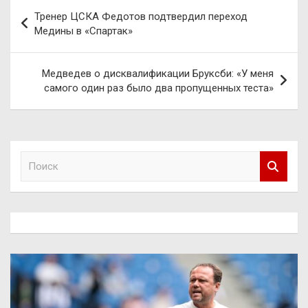
Навигация
Тренер ЦСКА Федотов подтвердил переход
по
Медины в «Спартак»
записям
Медведев о дисквалификации Бруксби: «У меня
самого один раз было два пропущенных теста»
П
о
и
с
к