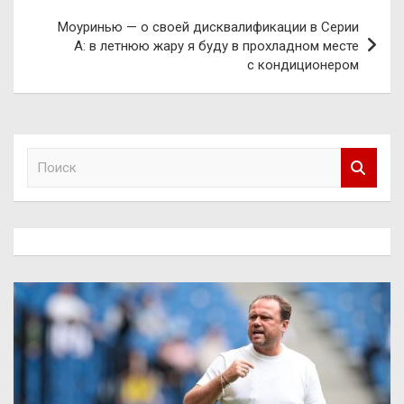
Моуринью — о своей дисквалификации в Серии
А: в летнюю жару я буду в прохладном месте
с кондиционером
П
о
и
с
к