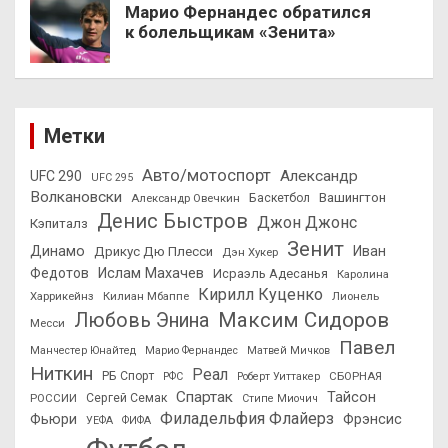
Марио Фернандес обратился
к болельщикам «Зенита»
Метки
Авто/мотоспорт
Александр
UFC 290
UFC 295
Волкановски
Вашингтон
Александр Овечкин
Баскетбол
Денис Быстров
Джон Джонс
Кэпиталз
Зенит
Динамо
Иван
Дрикус Дю Плесси
Дэн Хукер
Федотов
Ислам Махачев
Исраэль Адесанья
Каролина
Кирилл Куценко
Харрикейнз
Килиан Мбаппе
Лионель
Максим Сидоров
Любовь Энина
Месси
Павел
Манчестер Юнайтед
Марио Фернандес
Матвей Мичков
Ниткин
Реал
РБ Спорт
СБОРНАЯ
РФС
Роберт Уиттакер
Спартак
Тайсон
РОССИИ
Сергей Семак
Стипе Миочич
Филадельфия Флайерз
Фьюри
Фрэнсис
УЕФА
ФИФА