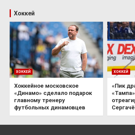
Хоккей
ХОККЕЙ
ХОККЕЙ
Хоккейное московское
«Пик др
«Динамо» сделало подарок
«Тампа»
главному тренеру
отреаги
футбольных динамовцев
Сергачё