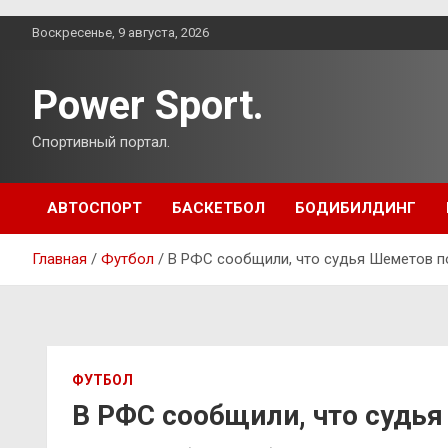
Перейти
Воскресенье, 9 августа, 2026
к
содержимому
Power Sport.
Спортивный портал.
АВТОСПОРТ
БАСКЕТБОЛ
БОДИБИЛДИНГ
Главная
Футбол
В РФС сообщили, что судья Шеметов п
ФУТБОЛ
В РФС сообщили, что судья