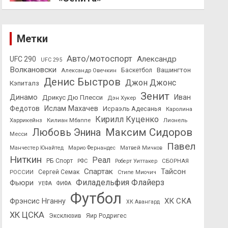
Метки
Авто/мотоспорт
Александр
UFC 290
UFC 295
Волкановски
Вашингтон
Александр Овечкин
Баскетбол
Денис Быстров
Джон Джонс
Кэпиталз
Зенит
Динамо
Иван
Дрикус Дю Плесси
Дэн Хукер
Федотов
Ислам Махачев
Исраэль Адесанья
Каролина
Кирилл Куценко
Харрикейнз
Килиан Мбаппе
Лионель
Максим Сидоров
Любовь Энина
Месси
Павел
Манчестер Юнайтед
Марио Фернандес
Матвей Мичков
Ниткин
Реал
РБ Спорт
СБОРНАЯ
РФС
Роберт Уиттакер
Спартак
Тайсон
РОССИИ
Сергей Семак
Стипе Миочич
Филадельфия Флайерз
Фьюри
УЕФА
ФИФА
Футбол
ХК СКА
Фрэнсис Нганну
ХК Авангард
ХК ЦСКА
Эксклюзив
Яир Родригес