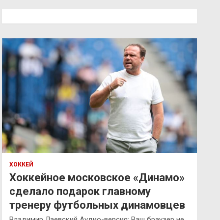
с
к
ХОККЕЙ
Хоккейное московское «Динамо»
сделало подарок главному
тренеру футбольных динамовцев
Владимир Лаевский Аудио-версия: Ваш браузер не