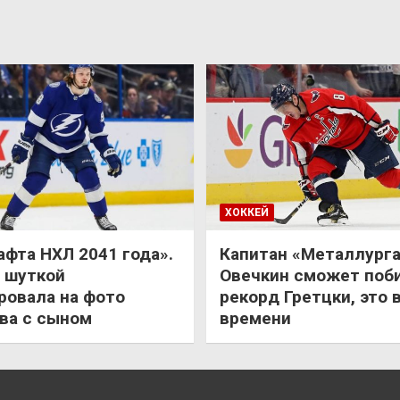
ХОККЕЙ
афта НХЛ 2041 года».
Капитан «Металлурга
 шуткой
Овечкин сможет поб
ровала на фото
рекорд Гретцки, это 
ва с сыном
времени