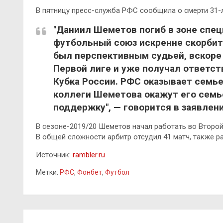
В пятницу пресс-служба РФС сообщила о смерти 31-
"Даниил Шеметов погиб в зоне спец
футбольный союз искренне скорбит
был перспективным судьей, вскор
Первой лиге и уже получал ответст
Кубка России. РФС оказывает семь
коллеги Шеметова окажут его сем
поддержку", — говорится в заявлени
В сезоне-2019/20 Шеметов начал работать во Второй
В общей сложности арбитр отсудил 41 матч, также ра
Источник:
rambler.ru
Метки:
РФС
,
Фонбет
,
Футбол
Навигация