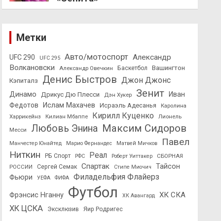
Метки
Авто/мотоспорт
Александр
UFC 290
UFC 295
Волкановски
Вашингтон
Александр Овечкин
Баскетбол
Денис Быстров
Джон Джонс
Кэпиталз
Зенит
Динамо
Иван
Дрикус Дю Плесси
Дэн Хукер
Федотов
Ислам Махачев
Исраэль Адесанья
Каролина
Кирилл Куценко
Харрикейнз
Килиан Мбаппе
Лионель
Максим Сидоров
Любовь Энина
Месси
Павел
Манчестер Юнайтед
Марио Фернандес
Матвей Мичков
Ниткин
Реал
РБ Спорт
СБОРНАЯ
РФС
Роберт Уиттакер
Спартак
Тайсон
РОССИИ
Сергей Семак
Стипе Миочич
Филадельфия Флайерз
Фьюри
УЕФА
ФИФА
Футбол
ХК СКА
Фрэнсис Нганну
ХК Авангард
ХК ЦСКА
Эксклюзив
Яир Родригес