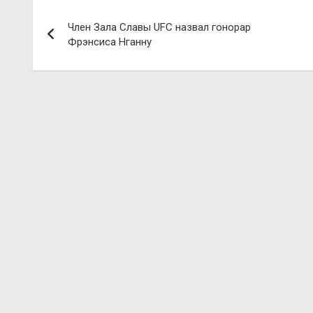
Навигация
Член Зала Славы UFC назвал гонорар
по
Фрэнсиса Нганну
записям