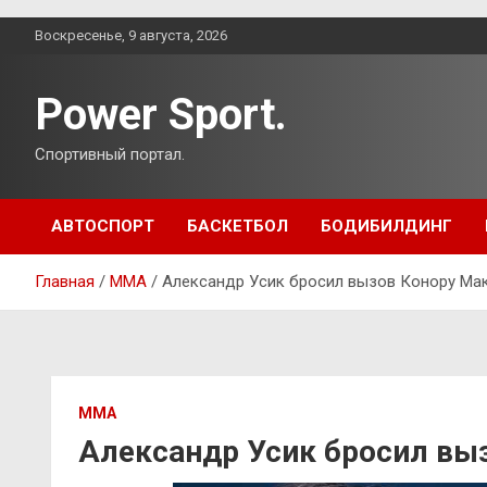
Перейти
Воскресенье, 9 августа, 2026
к
содержимому
Power Sport.
Спортивный портал.
АВТОСПОРТ
БАСКЕТБОЛ
БОДИБИЛДИНГ
Главная
ММА
Александр Усик бросил вызов Конору Ма
ММА
Александр Усик бросил вы