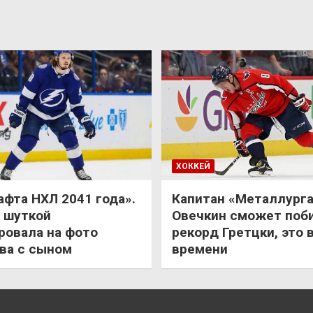
ХОККЕЙ
афта НХЛ 2041 года».
Капитан «Металлурга
 шуткой
Овечкин сможет поб
ровала на фото
рекорд Гретцки, это 
ва с сыном
времени