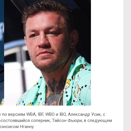
о версиям WBA, IBF, WBO и IBO, Александр Усик, с
есостоявшийся соперник, Тайсон Фьюри, в следующем
рэнсисом Нганну.