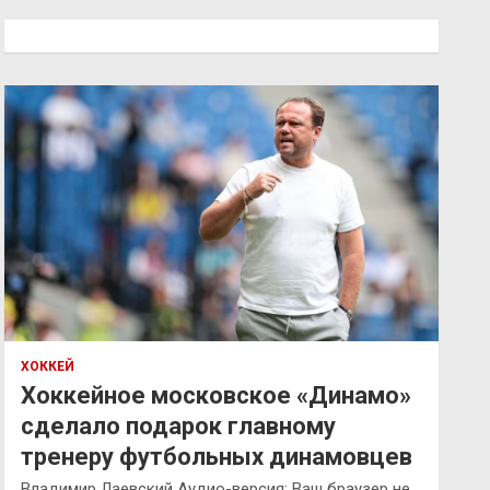
с
к
ХОККЕЙ
Хоккейное московское «Динамо»
сделало подарок главному
тренеру футбольных динамовцев
Владимир Лаевский Аудио-версия: Ваш браузер не