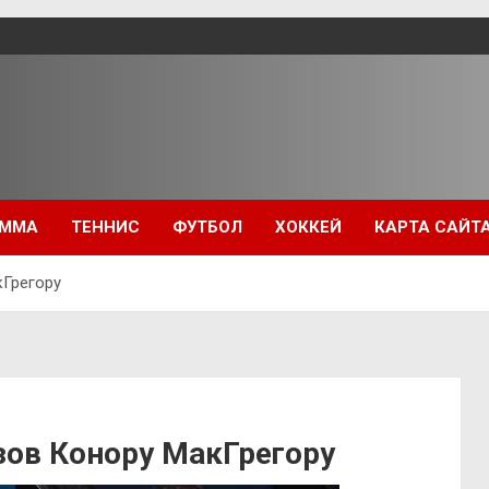
ММА
ТЕННИС
ФУТБОЛ
ХОККЕЙ
КАРТА САЙТ
кГрегору
зов Конору МакГрегору