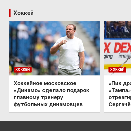
Хоккей
ХОККЕЙ
ХОККЕЙ
Хоккейное московское
«Пик др
«Динамо» сделало подарок
«Тампа»
главному тренеру
отреаги
футбольных динамовцев
Сергачё