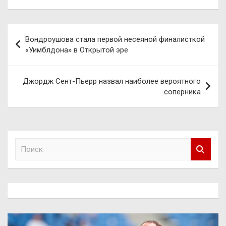
Навигация
Вондроушова стала первой несеяной финалисткой
по
«Уимблдона» в Открытой эре
записям
Джордж Сент-Пьерр назвал наиболее вероятного
соперника
П
о
и
с
к