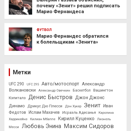
почему «Зенит» решил подписать
Марио Фернандеса
ФУТБОЛ
Марио Фернандес обратился
к болельщикам «Зенита»
Метки
Авто/мотоспорт
Александр
UFC 290
UFC 295
Волкановски
Вашингтон
Александр Овечкин
Баскетбол
Денис Быстров
Джон Джонс
Кэпиталз
Зенит
Динамо
Иван
Дрикус Дю Плесси
Дэн Хукер
Федотов
Ислам Махачев
Исраэль Адесанья
Каролина
Кирилл Куценко
Харрикейнз
Килиан Мбаппе
Лионель
Максим Сидоров
Любовь Энина
Месси