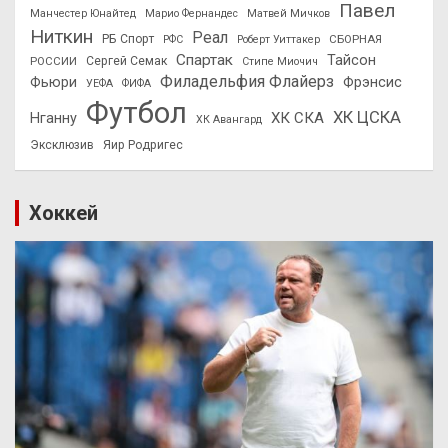
Павел
Манчестер Юнайтед
Марио Фернандес
Матвей Мичков
Ниткин
Реал
РБ Спорт
СБОРНАЯ
РФС
Роберт Уиттакер
Спартак
Тайсон
РОССИИ
Сергей Семак
Стипе Миочич
Филадельфия Флайерз
Фьюри
Фрэнсис
УЕФА
ФИФА
Футбол
ХК ЦСКА
ХК СКА
Нганну
ХК Авангард
Эксклюзив
Яир Родригес
Хоккей