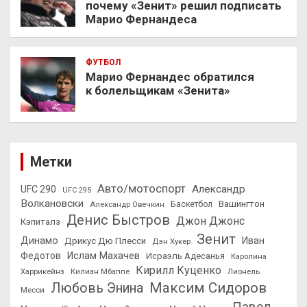
почему «Зенит» решил подписать
Марио Фернандеса
ФУТБОЛ
Марио Фернандес обратился
к болельщикам «Зенита»
Метки
Авто/мотоспорт
Александр
UFC 290
UFC 295
Волкановски
Вашингтон
Александр Овечкин
Баскетбол
Денис Быстров
Джон Джонс
Кэпиталз
Зенит
Динамо
Иван
Дрикус Дю Плесси
Дэн Хукер
Федотов
Ислам Махачев
Исраэль Адесанья
Каролина
Кирилл Куценко
Харрикейнз
Килиан Мбаппе
Лионель
Максим Сидоров
Любовь Энина
Месси
Павел