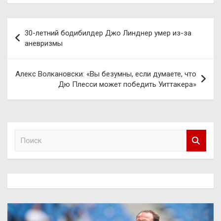
Навигация
30-летний бодибилдер Джо Линднер умер из-за
по
аневризмы
записям
Алекс Волкановски: «Вы безумны, если думаете, что
Дю Плесси может победить Уиттакера»
П
о
и
с
к