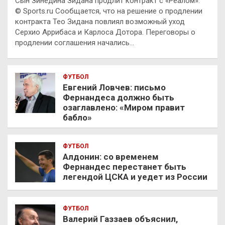
Сын Зинедина Зидана продлит контракт с «Реалом».
© Sports.ru Сообщается, что на решение о продлении
контракта Тео Зидана повлиял возможный уход
Серхио Аррибаса и Карлоса Дотора. Переговоры о
продлении соглашения начались…
ФУТБОЛ
Евгений Ловчев: письмо
Фернандеса должно быть
озаглавлено: «Миром правит
бабло»
ФУТБОЛ
Алдонин: со временем
Фернандес перестанет быть
легендой ЦСКА и уедет из России
ФУТБОЛ
Валерий Газзаев объяснил,