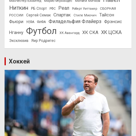
Манчестер Юнайтед
Марио Фернандес
Матвей Мичков
Ниткин
Реал
РБ Спорт
СБОРНАЯ
РФС
Роберт Уиттакер
Спартак
Тайсон
РОССИИ
Сергей Семак
Стипе Миочич
Филадельфия Флайерз
Фьюри
Фрэнсис
УЕФА
ФИФА
Футбол
ХК ЦСКА
ХК СКА
Нганну
ХК Авангард
Эксклюзив
Яир Родригес
Хоккей