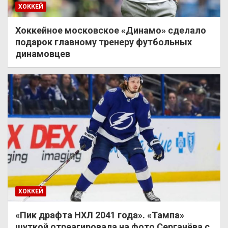
ХОККЕЙ
Хоккейное московское «Динамо» сделало
подарок главному тренеру футбольных
динамовцев
ХОККЕЙ
«Пик драфта НХЛ 2041 года». «Тампа»
шуткой отреагировала на фото Сергачёва с