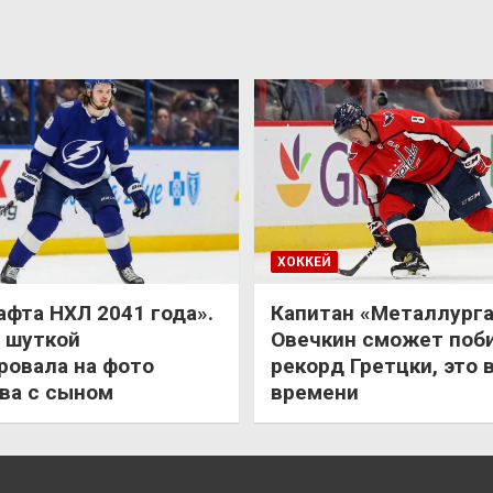
ХОККЕЙ
афта НХЛ 2041 года».
Капитан «Металлурга
 шуткой
Овечкин сможет поб
ровала на фото
рекорд Гретцки, это 
ва с сыном
времени