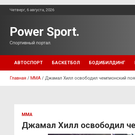
Перейти
Четверг, 6 августа, 2026
к
содержимому
Power Sport.
Спортивный портал.
АВТОСПОРТ
БАСКЕТБОЛ
БОДИБИЛДИНГ
Главная
ММА
Джамал Хилл освободил чемпионский поя
ММА
Джамал Хилл освободил че