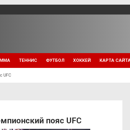
ММА
ТЕННИС
ФУТБОЛ
ХОККЕЙ
КАРТА САЙТ
с UFC
мпионский пояс UFC