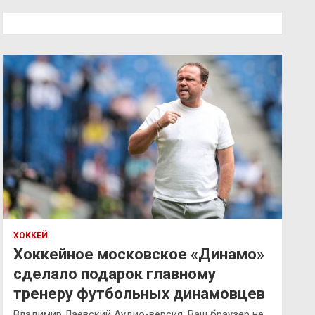
с
к
ХОККЕЙ
Хоккейное московское «Динамо»
сделало подарок главному
тренеру футбольных динамовцев
Владимир Лаевский Аудио-версия: Ваш браузер не