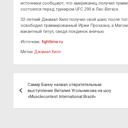
источники сообщают, что американец получил травм
состоялся перед турниром UFC 290 в Лас-Вегасе.
32-летний Джамал Хилл получил свой шанс после тог
освободил травмированный Иржи Прохазка, а Магоме
вакантный титул, сведя поединок вничью.
Источник:
fighttime.ru
Метки:
Джамал Хилл
Навигация
Самир Банну назвал отвратительным
по
выступление Виталия Угольникова на шоу
«Musclecontest International Brazil»
записям