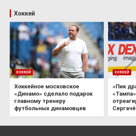
Хоккей
ХОККЕЙ
ХОККЕЙ
Хоккейное московское
«Пик др
«Динамо» сделало подарок
«Тампа»
главному тренеру
отреаги
футбольных динамовцев
Сергачё