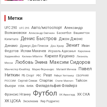
Метки
Авто/мотоспорт
Александр
UFC 290
UFC 295
Волкановски
Вашингтон
Александр Овечкин
Баскетбол
Денис Быстров
Джон Джонс
Кэпиталз
Зенит
Динамо
Иван
Дрикус Дю Плесси
Дэн Хукер
Федотов
Ислам Махачев
Исраэль Адесанья
Каролина
Кирилл Куценко
Харрикейнз
Килиан Мбаппе
Лионель
Максим Сидоров
Любовь Энина
Месси
Павел
Манчестер Юнайтед
Марио Фернандес
Матвей Мичков
Ниткин
Реал
РБ Спорт
СБОРНАЯ
РФС
Роберт Уиттакер
Спартак
Тайсон
РОССИИ
Сергей Семак
Стипе Миочич
Филадельфия Флайерз
Фьюри
УЕФА
ФИФА
Футбол
ХК СКА
Фрэнсис Нганну
ХК Авангард
ХК ЦСКА
Эксклюзив
Яир Родригес