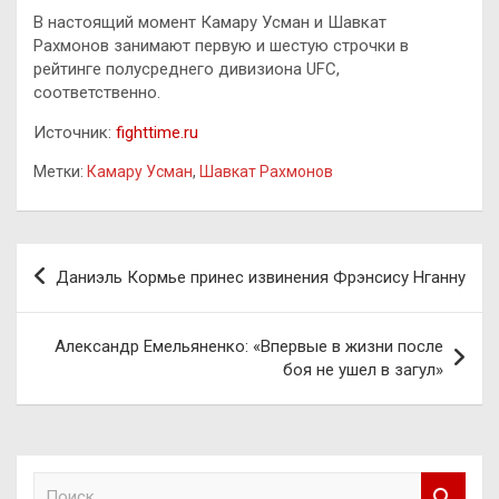
В настоящий момент Камару Усман и Шавкат
Рахмонов занимают первую и шестую строчки в
рейтинге полусреднего дивизиона UFC,
соответственно.
Источник:
fighttime.ru
Метки:
Камару Усман
,
Шавкат Рахмонов
Навигация
Даниэль Кормье принес извинения Фрэнсису Нганну
по
записям
Александр Емельяненко: «Впервые в жизни после
боя не ушел в загул»
П