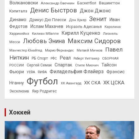
Волкановски
Вашингтон
Александр Овечкин
Баскетбол
Денис Быстров
Джон Джонс
Кэпиталз
Зенит
Динамо
Иван
Дрикус Дю Плесси
Дэн Хукер
Федотов
Ислам Махачев
Исраэль Адесанья
Каролина
Кирилл Куценко
Харрикейнз
Килиан Мбаппе
Лионель
Максим Сидоров
Любовь Энина
Месси
Павел
Манчестер Юнайтед
Марио Фернандес
Матвей Мичков
Ниткин
Реал
РБ Спорт
СБОРНАЯ
РФС
Роберт Уиттакер
Спартак
Тайсон
РОССИИ
Сергей Семак
Стипе Миочич
Филадельфия Флайерз
Фьюри
Фрэнсис
УЕФА
ФИФА
Футбол
ХК ЦСКА
ХК СКА
Нганну
ХК Авангард
Эксклюзив
Яир Родригес
Хоккей