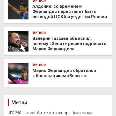
ФУТБОЛ
Алдонин: со временем
Фернандес перестанет быть
легендой ЦСКА и уедет из России
ФУТБОЛ
Валерий Газзаев объяснил,
почему «Зенит» решил подписать
Марио Фернандеса
ФУТБОЛ
Марио Фернандес обратился
к болельщикам «Зенита»
Метки
Авто/мотоспорт
Александр
UFC 290
UFC 295