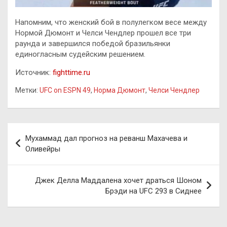
Напомним, что женский бой в полулегком весе между
Нормой Дюмонт и Челси Чендлер прошел все три
раунда и завершился победой бразильянки
единогласным судейским решением.
Источник:
fighttime.ru
Метки:
UFC on ESPN 49
,
Норма Дюмонт
,
Челси Чендлер
Навигация
Мухаммад дал прогноз на реванш Махачева и
по
Оливейры
записям
Джек Делла Маддалена хочет драться Шоном
Брэди на UFC 293 в Сиднее