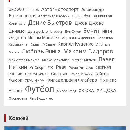
Авто/мотоспорт
Александр
UFC 290
UFC 295
Волкановски
Вашингтон
Александр Овечкин
Баскетбол
Денис Быстров
Джон Джонс
Кэпиталз
Зенит
Динамо
Иван
Дрикус Дю Плесси
Дэн Хукер
Федотов
Ислам Махачев
Исраэль Адесанья
Каролина
Кирилл Куценко
Харрикейнз
Килиан Мбаппе
Лионель
Максим Сидоров
Любовь Энина
Месси
Павел
Манчестер Юнайтед
Марио Фернандес
Матвей Мичков
Ниткин
Реал
РБ Спорт
СБОРНАЯ
РФС
Роберт Уиттакер
Спартак
Тайсон
РОССИИ
Сергей Семак
Стипе Миочич
Филадельфия Флайерз
Фьюри
Фрэнсис
УЕФА
ФИФА
Футбол
ХК ЦСКА
ХК СКА
Нганну
ХК Авангард
Эксклюзив
Яир Родригес
Хоккей