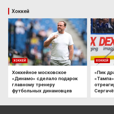
Хоккей
ХОККЕЙ
ХОККЕЙ
Хоккейное московское
«Пик др
«Динамо» сделало подарок
«Тампа»
главному тренеру
отреаги
футбольных динамовцев
Сергачё