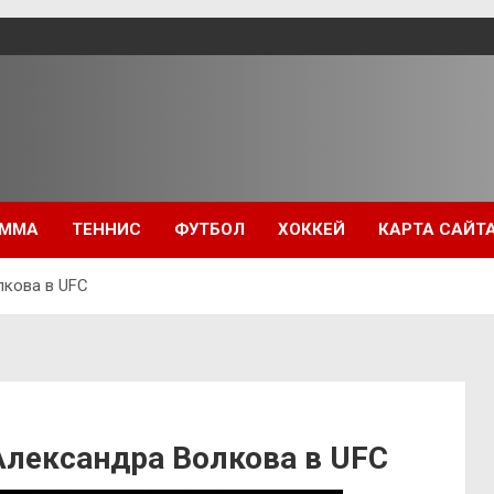
ММА
ТЕННИС
ФУТБОЛ
ХОККЕЙ
КАРТА САЙТ
кова в UFC
лександра Волкова в UFC