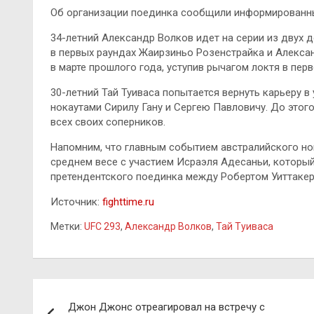
Об организации поединка сообщили информированн
34-летний Александр Волков идет на серии из двух
в первых раундах Жаирзиньо Розенстрайка и Алекса
в марте прошлого года, уступив рычагом локтя в пер
30-летний Тай Туиваса попытается вернуть карьеру в
нокаутами Сирилу Гану и Сергею Павловичу. До этог
всех своих соперников.
Напомним, что главным событием австралийского но
среднем весе с участием Исраэля Адесаньи, который
претендентского поединка между Робертом Уиттаке
Источник:
fighttime.ru
Метки:
UFC 293
,
Александр Волков
,
Тай Туиваса
Навигация
Джон Джонс отреагировал на встречу с