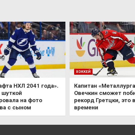
ХОККЕЙ
афта НХЛ 2041 года».
Капитан «Металлурга
 шуткой
Овечкин сможет поб
ровала на фото
рекорд Гретцки, это 
ва с сыном
времени