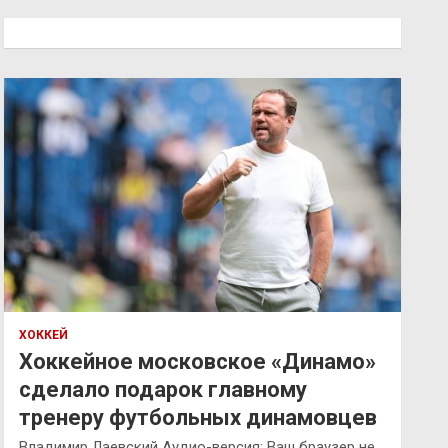
с
к
ХОККЕЙ
Хоккейное московское «Динамо»
сделало подарок главному
тренеру футбольных динамовцев
Владимир Лаевский Аудио-версия: Ваш браузер не