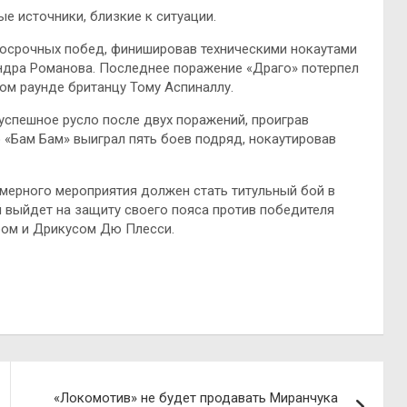
ые источники,
близкие к ситуации.
 досрочных побед, финишировав техническими нокаутами
ндра Романова. Последнее поражение «Драго» потерпел
вом раунде британцу Тому Аспиналлу.
 успешное русло после двух поражений, проиграв
о «Бам Бам» выиграл пять боев подряд, нокаутировав
мерного мероприятия должен стать титульный бой в
 выйдет на защиту своего пояса против победителя
ром и Дрикусом Дю Плесси.
«Локомотив» не будет продавать Миранчука