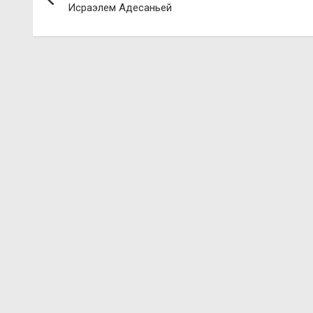
по
Исраэлем Адесаньей
записям