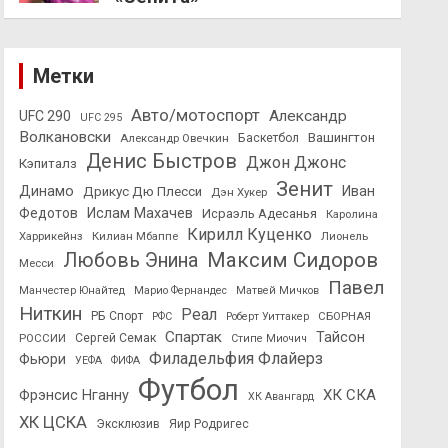
Метки
Авто/мотоспорт
Александр
UFC 290
UFC 295
Волкановски
Вашингтон
Александр Овечкин
Баскетбол
Денис Быстров
Джон Джонс
Кэпиталз
Зенит
Динамо
Иван
Дрикус Дю Плесси
Дэн Хукер
Федотов
Ислам Махачев
Исраэль Адесанья
Каролина
Кирилл Куценко
Харрикейнз
Килиан Мбаппе
Лионель
Максим Сидоров
Любовь Энина
Месси
Павел
Манчестер Юнайтед
Марио Фернандес
Матвей Мичков
Ниткин
Реал
РБ Спорт
СБОРНАЯ
РФС
Роберт Уиттакер
Спартак
Тайсон
РОССИИ
Сергей Семак
Стипе Миочич
Филадельфия Флайерз
Фьюри
УЕФА
ФИФА
Футбол
ХК СКА
Фрэнсис Нганну
ХК Авангард
ХК ЦСКА
Эксклюзив
Яир Родригес