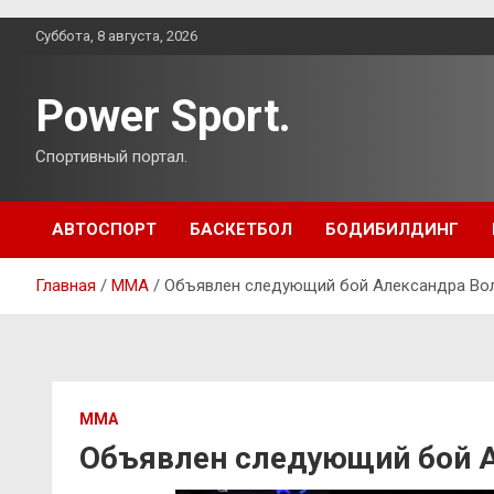
Перейти
Суббота, 8 августа, 2026
к
содержимому
Power Sport.
Спортивный портал.
АВТОСПОРТ
БАСКЕТБОЛ
БОДИБИЛДИНГ
Главная
ММА
Объявлен следующий бой Александра Вол
ММА
Объявлен следующий бой А