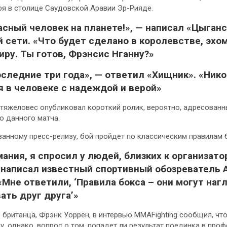
ря в столице Саудовской Аравии Эр-Рияде.
асный человек на
планете!», — написал «Цыганс
 сети. «Что будет сделано в королевстве, эхо
иру. Ты готов, Фрэнсис Нганну?»
оследние три года», — ответил «Хищник». «Нико
 в человеке с надеждой и верой»
тяжеловес опубликовал короткий ролик, вероятно, адресованны
ю данного матча.
анному пресс-релизу, бой пройдет по классическим правилам 
ания, я спросил у людей, близких к организато
 написал известный спортивный обозреватель 
«Мне ответили, ‘Правила бокса – они могут наг
ать друг друга’»
 британца, Фрэнк Уоррен, в интервью MMAFighting сообщил, чт
ну, однако, вопрос о том, попадет ли результат поединка в пр