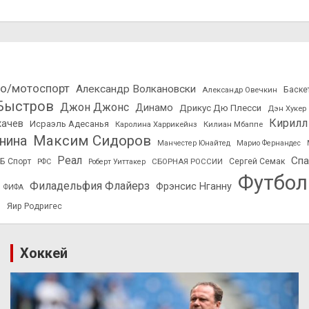
о/мотоспорт
Александр Волкановски
Александр Овечкин
Баске
Быстров
Джон Джонс
Динамо
Дрикус Дю Плесси
Дэн Хукер
Кирилл
хачев
Исраэль Адесанья
Каролина Харрикейнз
Килиан Мбаппе
Максим Сидоров
нина
Манчестер Юнайтед
Марио Фернандес
Реал
Спа
Б Спорт
СБОРНАЯ РОССИИ
Сергей Семак
РФС
Роберт Уиттакер
Футбол
Филадельфия Флайерз
Фрэнсис Нганну
ФИФА
в
Яир Родригес
Хоккей