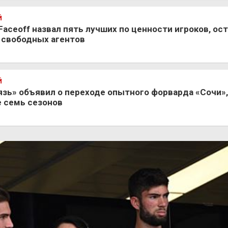
Й
 Faceoff назвал пять лучших по ценности игроков, ос
 свободных агентов
Й
язь» объявил о переходе опытного форварда «Сочи»
е семь сезонов