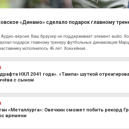
овское «Динамо» сделало подарок главному трен
Аудио-версия: Ваш браузер не поддерживает элемент audio. Х
делал подарок главному тренеру футбольных динамовцев Марце
наставнику исполнилось 46 лет. Хоккейная…
Й
 драфта НХЛ 2041 года». «Тампа» шуткой отреагирова
ачёва с сыном
Й
тан «Металлурга»: Овечкин сможет побить рекорд Гр
ос времени