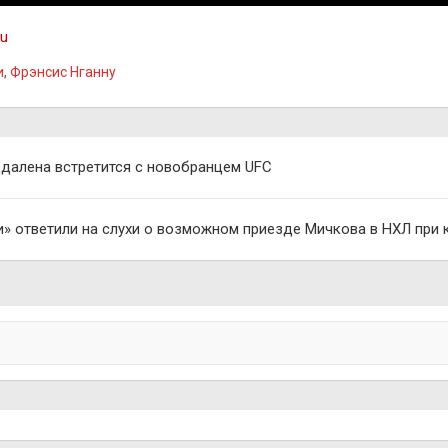
ru
и
,
Фрэнсис Нганну
алена встретится с новобранцем UFC
» ответили на слухи о возможном приезде Мичкова в НХЛ при 