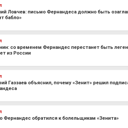
Л
ний Ловчев: письмо Фернандеса должно быть озагла
ит бабло»
Л
нин: со временем Фернандес перестанет быть леге
ет из России
Л
рий Газзаев объяснил, почему «Зенит» решил подпи
андеса
Л
о Фернандес обратился к болельщикам «Зенита»