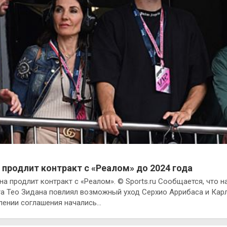
 продлит контракт с «Реалом» до 2024 года
а продлит контракт с «Реалом». © Sports.ru Сообщается, что н
а Тео Зидана повлиял возможный уход Серхио Аррибаса и Кар
лении соглашения начались…