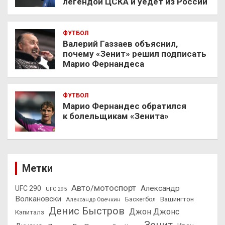
легендой ЦСКА и уедет из России
ФУТБОЛ
Валерий Газзаев объяснил,
почему «Зенит» решил подписать
Марио Фернандеса
ФУТБОЛ
Марио Фернандес обратился
к болельщикам «Зенита»
Метки
Авто/мотоспорт
Александр
UFC 290
UFC 295
Волкановски
Вашингтон
Александр Овечкин
Баскетбол
Денис Быстров
Джон Джонс
Кэпиталз