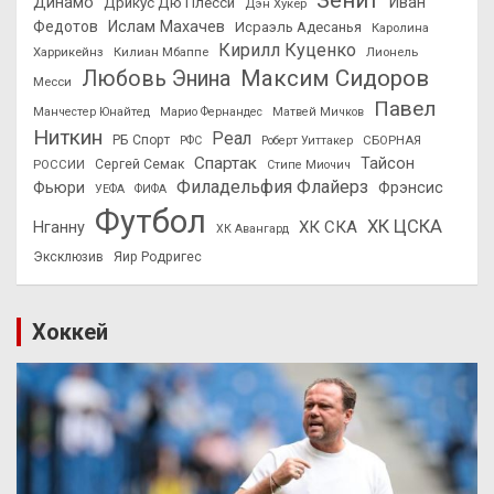
Зенит
Динамо
Иван
Дрикус Дю Плесси
Дэн Хукер
Федотов
Ислам Махачев
Исраэль Адесанья
Каролина
Кирилл Куценко
Харрикейнз
Килиан Мбаппе
Лионель
Максим Сидоров
Любовь Энина
Месси
Павел
Манчестер Юнайтед
Марио Фернандес
Матвей Мичков
Ниткин
Реал
РБ Спорт
СБОРНАЯ
РФС
Роберт Уиттакер
Спартак
Тайсон
РОССИИ
Сергей Семак
Стипе Миочич
Филадельфия Флайерз
Фьюри
Фрэнсис
УЕФА
ФИФА
Футбол
ХК ЦСКА
ХК СКА
Нганну
ХК Авангард
Эксклюзив
Яир Родригес
Хоккей