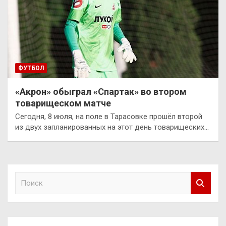
ФУТБОЛ
«Акрон» обыграл «Спартак» во втором
товарищеском матче
Сегодня, 8 июля, на поле в Тарасовке прошёл второй
из двух запланированных на этот день товарищеских…
П
о
и
с
к