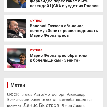
Фернандес перестанет быть
легендой ЦСКА и уедет из России
ФУТБОЛ
Валерий Газзаев объяснил,
почему «Зенит» решил подписать
Марио Фернандеса
ФУТБОЛ
Марио Фернандес обратился
к болельщикам «Зенита»
Метки
Авто/мотоспорт
Александр
UFC 290
UFC 295
Волкановски
Вашингтон
Александр Овечкин
Баскетбол
Денис Быстров
Джон Джонс
Кэпиталз