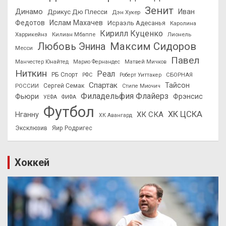
Зенит
Динамо
Иван
Дрикус Дю Плесси
Дэн Хукер
Федотов
Ислам Махачев
Исраэль Адесанья
Каролина
Кирилл Куценко
Харрикейнз
Килиан Мбаппе
Лионель
Максим Сидоров
Любовь Энина
Месси
Павел
Манчестер Юнайтед
Марио Фернандес
Матвей Мичков
Ниткин
Реал
РБ Спорт
СБОРНАЯ
РФС
Роберт Уиттакер
Спартак
Тайсон
РОССИИ
Сергей Семак
Стипе Миочич
Филадельфия Флайерз
Фьюри
Фрэнсис
УЕФА
ФИФА
Футбол
ХК ЦСКА
ХК СКА
Нганну
ХК Авангард
Эксклюзив
Яир Родригес
Хоккей