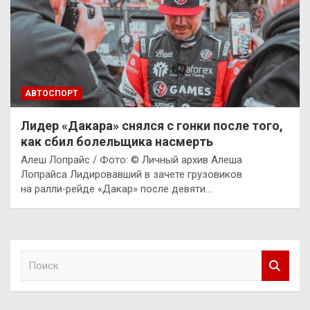
АВТОСПОРТ
Лидер «Дакара» снялся с гонки после того,
как сбил болельщика насмерть
Алеш Лопрайс / Фото: © Личный архив Алеша
Лопрайса Лидировавший в зачете грузовиков
на ралли‑рейде «Дакар» после девяти…
П
о
и
с