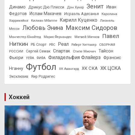
Зенит
Динамо
Иван
Дрикус Дю Плесси
Дэн Хукер
Федотов
Ислам Махачев
Исраэль Адесанья
Каролина
Кирилл Куценко
Харрикейнз
Килиан Мбаппе
Лионель
Максим Сидоров
Любовь Энина
Месси
Павел
Манчестер Юнайтед
Марио Фернандес
Матвей Мичков
Ниткин
Реал
РБ Спорт
СБОРНАЯ
РФС
Роберт Уиттакер
Спартак
Тайсон
РОССИИ
Сергей Семак
Стипе Миочич
Филадельфия Флайерз
Фьюри
Фрэнсис
УЕФА
ФИФА
Футбол
ХК ЦСКА
ХК СКА
Нганну
ХК Авангард
Эксклюзив
Яир Родригес
Хоккей