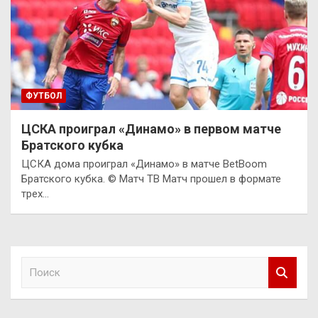
ФУТБОЛ
ЦСКА проиграл «Динамо» в первом матче
Братского кубка
ЦСКА дома проиграл «Динамо» в матче BetBoom
Братского кубка. © Матч ТВ Матч прошел в формате
трех…
П
о
и
с