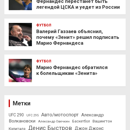
Фернандес перестанет быть
легендой ЦСКА и уедет из России
ФУТБОЛ
Валерий Газзаев объяснил,
почему «Зенит» решил подписать
Марио Фернандеса
ФУТБОЛ
Марио Фернандес обратился
к болельщикам «Зенита»
Метки
Авто/мотоспорт
Александр
UFC 290
UFC 295
Волкановски
Вашингтон
Александр Овечкин
Баскетбол
Денис Быстров
Джон Джонс
Кэпиталз