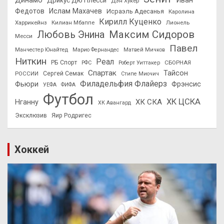
Динамо
Иван
Дрикус Дю Плесси
Дэн Хукер
Федотов
Ислам Махачев
Исраэль Адесанья
Каролина
Кирилл Куценко
Харрикейнз
Килиан Мбаппе
Лионель
Максим Сидоров
Любовь Энина
Месси
Павел
Манчестер Юнайтед
Марио Фернандес
Матвей Мичков
Ниткин
Реал
РБ Спорт
СБОРНАЯ
РФС
Роберт Уиттакер
Спартак
Тайсон
РОССИИ
Сергей Семак
Стипе Миочич
Филадельфия Флайерз
Фьюри
Фрэнсис
УЕФА
ФИФА
Футбол
ХК ЦСКА
ХК СКА
Нганну
ХК Авангард
Эксклюзив
Яир Родригес
Хоккей