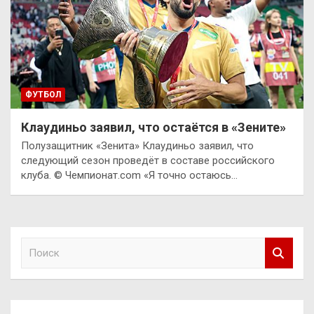
ФУТБОЛ
Клаудиньо заявил, что остаётся в «Зените»
Полузащитник «Зенита» Клаудиньо заявил, что
следующий сезон проведёт в составе российского
клуба. © Чемпионат.com «Я точно остаюсь…
П
о
и
с
к