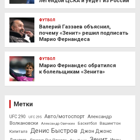
легендой ЦСКА и уедет из России
ФУТБОЛ
Валерий Газзаев объяснил,
почему «Зенит» решил подписать
Марио Фернандеса
ФУТБОЛ
Марио Фернандес обратился
к болельщикам «Зенита»
Метки
Авто/мотоспорт
Александр
UFC 290
UFC 295
Волкановски
Вашингтон
Александр Овечкин
Баскетбол
Денис Быстров
Джон Джонс
Кэпиталз
Зенит