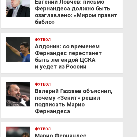
Евгений Ловчев: письмо
Фернандеса должно быть
озаглавлено: «Миром правит
бабло»
ФУТБОЛ
Алдонин: со временем
Фернандес перестанет
быть легендой ЦСКА
и уедет из России
ФУТБОЛ
Валерий Газзаев объяснил,
почему «Зенит» решил
подписать Марио
Фернандеса
ФУТБОЛ
Марио Фернандес