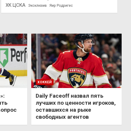
ХК ЦСКА
Эксклюзив
Яир Родригес
ХОККЕЙ
»:
Daily Faceoff назвал пять
ить
лучших по ценности игроков,
вопрос
оставшихся на рыке
свободных агентов