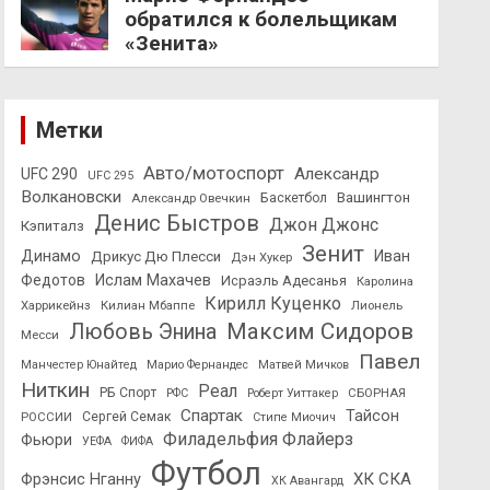
обратился к болельщикам
«Зенита»
Метки
Авто/мотоспорт
Александр
UFC 290
UFC 295
Волкановски
Вашингтон
Александр Овечкин
Баскетбол
Денис Быстров
Джон Джонс
Кэпиталз
Зенит
Динамо
Иван
Дрикус Дю Плесси
Дэн Хукер
Федотов
Ислам Махачев
Исраэль Адесанья
Каролина
Кирилл Куценко
Харрикейнз
Килиан Мбаппе
Лионель
Максим Сидоров
Любовь Энина
Месси
Павел
Манчестер Юнайтед
Марио Фернандес
Матвей Мичков
Ниткин
Реал
РБ Спорт
СБОРНАЯ
РФС
Роберт Уиттакер
Спартак
Тайсон
РОССИИ
Сергей Семак
Стипе Миочич
Филадельфия Флайерз
Фьюри
УЕФА
ФИФА
Футбол
ХК СКА
Фрэнсис Нганну
ХК Авангард