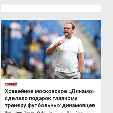
с
к
ХОККЕЙ
Хоккейное московское «Динамо»
сделало подарок главному
тренеру футбольных динамовцев
Владимир Лаевский Аудио-версия: Ваш браузер не