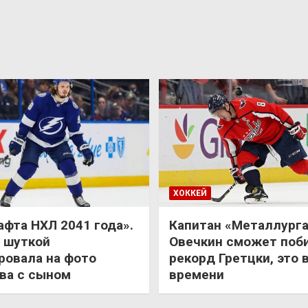
ХОККЕЙ
афта НХЛ 2041 года».
Капитан «Металлурга
 шуткой
Овечкин сможет поб
ровала на фото
рекорд Гретцки, это 
ва с сыном
времени