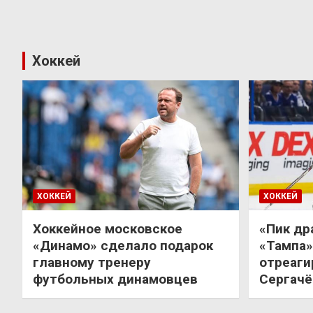
Хоккей
ХОККЕЙ
ХОККЕЙ
Хоккейное московское
«Пик др
«Динамо» сделало подарок
«Тампа»
главному тренеру
отреаги
футбольных динамовцев
Сергачё