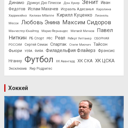
Зенит
Динамо
Иван
Дрикус Дю Плесси
Дэн Хукер
Федотов
Ислам Махачев
Исраэль Адесанья
Каролина
Кирилл Куценко
Харрикейнз
Килиан Мбаппе
Лионель
Максим Сидоров
Любовь Энина
Месси
Павел
Манчестер Юнайтед
Марио Фернандес
Матвей Мичков
Ниткин
Реал
РБ Спорт
СБОРНАЯ
РФС
Роберт Уиттакер
Спартак
Тайсон
РОССИИ
Сергей Семак
Стипе Миочич
Филадельфия Флайерз
Фьюри
Фрэнсис
УЕФА
ФИФА
Футбол
ХК ЦСКА
ХК СКА
Нганну
ХК Авангард
Эксклюзив
Яир Родригес
Хоккей