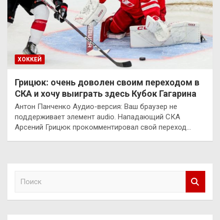
ХОККЕЙ
Грицюк: очень доволен своим переходом в
СКА и хочу выиграть здесь Кубок Гагарина
Антон Панченко Аудио-версия: Ваш браузер не
поддерживает элемент audio. Нападающий СКА
Арсений Грицюк прокомментировал свой переход…
П
о
и
с
к