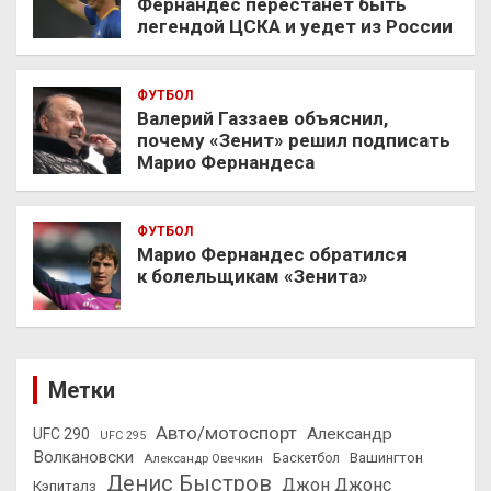
Фернандес перестанет быть
легендой ЦСКА и уедет из России
ФУТБОЛ
Валерий Газзаев объяснил,
почему «Зенит» решил подписать
Марио Фернандеса
ФУТБОЛ
Марио Фернандес обратился
к болельщикам «Зенита»
Метки
Авто/мотоспорт
Александр
UFC 290
UFC 295
Волкановски
Вашингтон
Александр Овечкин
Баскетбол
Денис Быстров
Джон Джонс
Кэпиталз