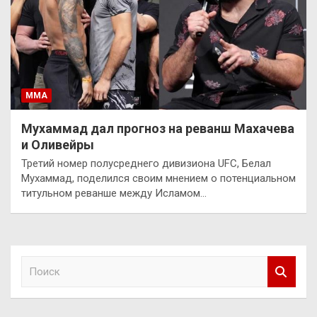
ММА
Мухаммад дал прогноз на реванш Махачева
и Оливейры
Третий номер полусреднего дивизиона UFC, Белал
Мухаммад, поделился своим мнением о потенциальном
титульном реванше между Исламом…
П
о
и
с