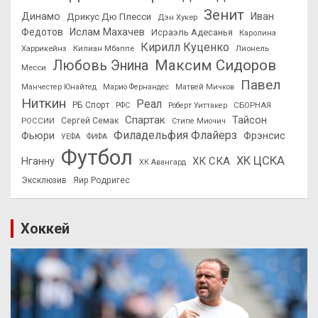
Зенит
Динамо
Иван
Дрикус Дю Плесси
Дэн Хукер
Федотов
Ислам Махачев
Исраэль Адесанья
Каролина
Кирилл Куценко
Харрикейнз
Килиан Мбаппе
Лионель
Максим Сидоров
Любовь Энина
Месси
Павел
Манчестер Юнайтед
Марио Фернандес
Матвей Мичков
Ниткин
Реал
РБ Спорт
СБОРНАЯ
РФС
Роберт Уиттакер
Спартак
Тайсон
РОССИИ
Сергей Семак
Стипе Миочич
Филадельфия Флайерз
Фьюри
Фрэнсис
УЕФА
ФИФА
Футбол
ХК ЦСКА
ХК СКА
Нганну
ХК Авангард
Эксклюзив
Яир Родригес
Хоккей