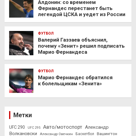
Алдонин: со временем
Фернандес перестанет быть
легендой ЦСКА и уедет из России
ФУТБОЛ
Валерий Газзаев объяснил,
почему «Зенит» решил подписать
Марио Фернандеса
ФУТБОЛ
Марио Фернандес обратился
к болельщикам «Зенита»
Метки
Авто/мотоспорт
Александр
UFC 290
UFC 295
Волкановски
Вашингтон
Александр Овечкин
Баскетбол