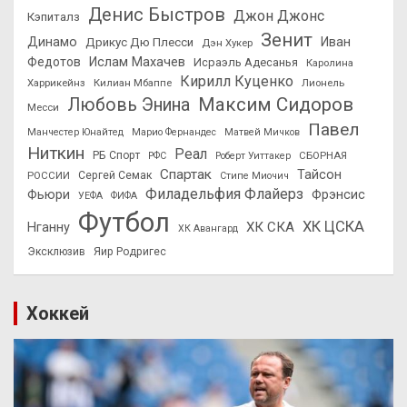
Денис Быстров
Джон Джонс
Кэпиталз
Зенит
Динамо
Иван
Дрикус Дю Плесси
Дэн Хукер
Федотов
Ислам Махачев
Исраэль Адесанья
Каролина
Кирилл Куценко
Харрикейнз
Килиан Мбаппе
Лионель
Максим Сидоров
Любовь Энина
Месси
Павел
Манчестер Юнайтед
Марио Фернандес
Матвей Мичков
Ниткин
Реал
РБ Спорт
СБОРНАЯ
РФС
Роберт Уиттакер
Спартак
Тайсон
РОССИИ
Сергей Семак
Стипе Миочич
Филадельфия Флайерз
Фьюри
Фрэнсис
УЕФА
ФИФА
Футбол
ХК ЦСКА
ХК СКА
Нганну
ХК Авангард
Эксклюзив
Яир Родригес
Хоккей