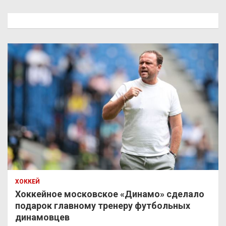
с
к
ХОККЕЙ
Хоккейное московское «Динамо» сделало
подарок главному тренеру футбольных
динамовцев