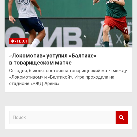
ФУТБОЛ
«Локомотив» уступил «Балтике»
в товарищеском матче
Сегодня, 6 июля, состоялся товарищеский матч между
«Локомотивом» и «Балтикой». Игра проходила на
стадионе «РЖД Арена»…
П
о
и
с