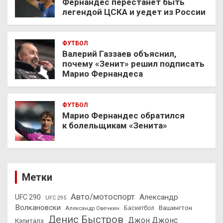
Фернандес перестанет быть
легендой ЦСКА и уедет из России
ФУТБОЛ
Валерий Газзаев объяснил,
почему «Зенит» решил подписать
Марио Фернандеса
ФУТБОЛ
Марио Фернандес обратился
к болельщикам «Зенита»
Метки
Авто/мотоспорт
Александр
UFC 290
UFC 295
Волкановски
Вашингтон
Александр Овечкин
Баскетбол
Денис Быстров
Джон Джонс
Кэпиталз