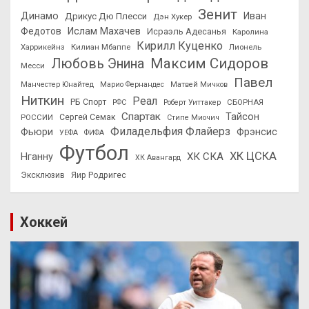
Зенит
Динамо
Иван
Дрикус Дю Плесси
Дэн Хукер
Федотов
Ислам Махачев
Исраэль Адесанья
Каролина
Кирилл Куценко
Харрикейнз
Килиан Мбаппе
Лионель
Максим Сидоров
Любовь Энина
Месси
Павел
Манчестер Юнайтед
Марио Фернандес
Матвей Мичков
Ниткин
Реал
РБ Спорт
СБОРНАЯ
РФС
Роберт Уиттакер
Спартак
Тайсон
РОССИИ
Сергей Семак
Стипе Миочич
Филадельфия Флайерз
Фьюри
Фрэнсис
УЕФА
ФИФА
Футбол
ХК ЦСКА
ХК СКА
Нганну
ХК Авангард
Эксклюзив
Яир Родригес
Хоккей