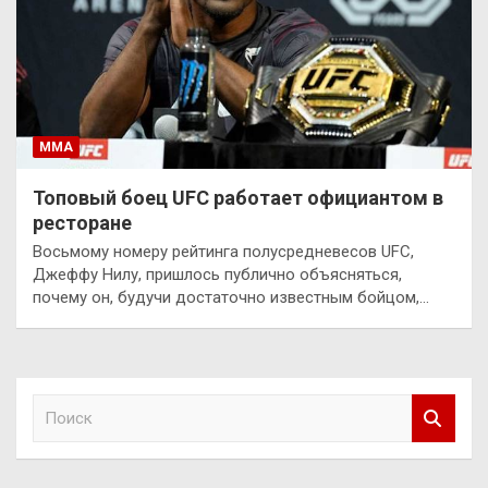
ММА
Топовый боец UFC работает официантом в
ресторане
Восьмому номеру рейтинга полусредневесов UFC,
Джеффу Нилу, пришлось публично объясняться,
почему он, будучи достаточно известным бойцом,…
П
о
и
с