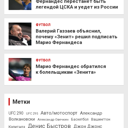
Фернандес перестанет быть
легендой ЦСКА и уедет из России
ФУТБОЛ
Валерий Газзаев объяснил,
почему «Зенит» решил подписать
Марио Фернандеса
ФУТБОЛ
Марио Фернандес обратился
к болельщикам «Зенита»
Метки
Авто/мотоспорт
Александр
UFC 290
UFC 295
Волкановски
Вашингтон
Александр Овечкин
Баскетбол
Денис Быстров
Джон Джонс
Кэпиталз