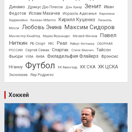
Зенит
Динамо
Иван
Дрикус Дю Плесси
Дэн Хукер
Федотов
Ислам Махачев
Исраэль Адесанья
Каролина
Кирилл Куценко
Харрикейнз
Килиан Мбаппе
Лионель
Максим Сидоров
Любовь Энина
Месси
Павел
Манчестер Юнайтед
Марио Фернандес
Матвей Мичков
Ниткин
Реал
РБ Спорт
СБОРНАЯ
РФС
Роберт Уиттакер
Спартак
Тайсон
РОССИИ
Сергей Семак
Стипе Миочич
Филадельфия Флайерз
Фьюри
Фрэнсис
УЕФА
ФИФА
Футбол
ХК ЦСКА
ХК СКА
Нганну
ХК Авангард
Эксклюзив
Яир Родригес
Хоккей